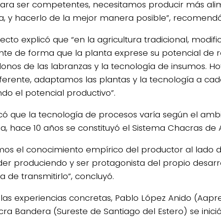
para ser competentes, necesitamos producir más alim
a, y hacerlo de la mejor manera posible”, recomendó
pecto explicó que “en la agricultura tradicional, modi
te de forma que la planta exprese su potencial de r
donos de las labranzas y la tecnología de insumos. 
iferente, adaptamos las plantas y la tecnología a c
do el potencial productivo”.
dicó que la tecnología de procesos varía según el amb
a, hace 10 años se constituyó el Sistema Chacras de 
os el conocimiento empírico del productor al lado de
er produciendo y ser protagonista del propio desarro
 de transmitirlo”, concluyó.
las experiencias concretas, Pablo López Anido (Aapre
cra Bandera (Sureste de Santiago del Estero) se inici