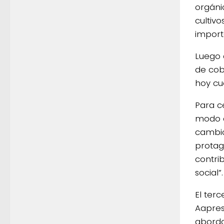
orgáni
cultivo
import
Luego 
de cob
hoy cu
Para c
modo d
cambio
protag
contrib
social”.
El ter
Aapresi
aborda