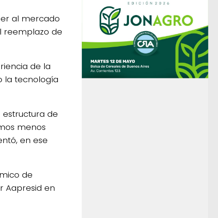
der al mercado
l reemplazo de
riencia de la
 la tecnología
 estructura de
usamos menos
entó, en ese
émico de
r Aapresid en