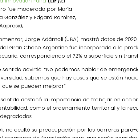
d Innovation Fund
(LIF).
El
ro fue moderado por María
a González y Edgard Ramírez,
 Aapresid,
omenzar, Jorge Adámoli (UBA) mostró datos de 2020 
 del Gran Chaco Argentino fue incorporado a la prod
cuaria, correspondiendo el 72% a superficie sin trans
e sentido advirtió: “No podemos hablar de emergenc
diversidad, sabemos que hay cosas que se están haci
que se pueden mejorar”.
 sentido destacó la importancia de trabajar en acci
tentabilidad, como el ordenamiento territorial y la re
s degradadas.
i, no ocultó su preocupación por las barreras para-
 el programa de forestación cero, que según conside