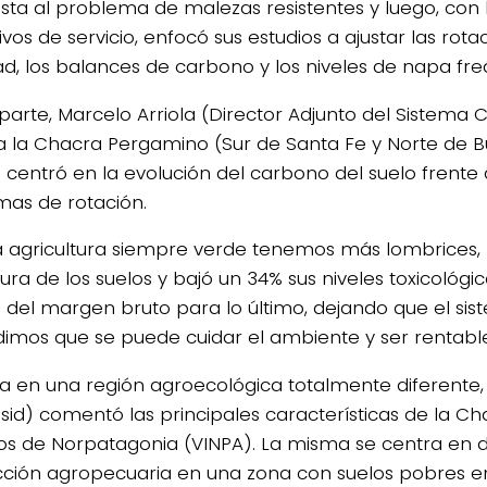
sta al problema de malezas resistentes y luego, con 
ivos de servicio, enfocó sus estudios a ajustar las rotac
dad, los balances de carbono y los niveles de napa freá
 parte, Marcelo Arriola (Director Adjunto del Sistema 
ó a la Chacra Pergamino (Sur de Santa Fe y Norte de Bu
 centró en la evolución del carbono del suelo frente a
as de rotación.
a agricultura siempre verde tenemos más lombrices,
ura de los suelos y bajó un 34% sus niveles toxicológi
is del margen bruto para lo último, dejando que el si
imos que se puede cuidar el ambiente y ser rentable
a en una región agroecológica totalmente diferente, 
sid) comentó las principales características de la Ch
dos de Norpatagonia (VINPA). La misma se centra en d
ción agropecuaria en una zona con suelos pobres e