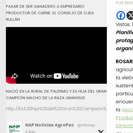
POR
EDU
PASAR DE SER GANADERO A EMPRESARIO
PRODUCTOR DE CARNE: EL CONSEJO DE OJEA
RULLÁN
Vistas:
Planifi
protag
organi
ROSAR
agricu
la visi
sustent
NACIÓ EN LA RURAL DE PALERMO Y ES HIJA DEL GRAN
particu
CAMPEÓN MACHO DE LA RAZA LIMANGUS
encuen
http://Es%20hija%20del%20Gran%20Campeón%20Macho%2
la
Asoc
Produc
NAP Noticias AgroPec
Direct
@infonap
·
4 Ago