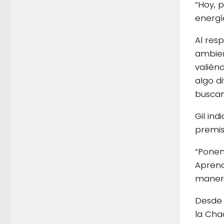
“Hoy, 
energí
Al res
ambien
valién
algo d
buscan
Gil in
premis
“Ponem
Aprend
manera
Desde 
la Cha