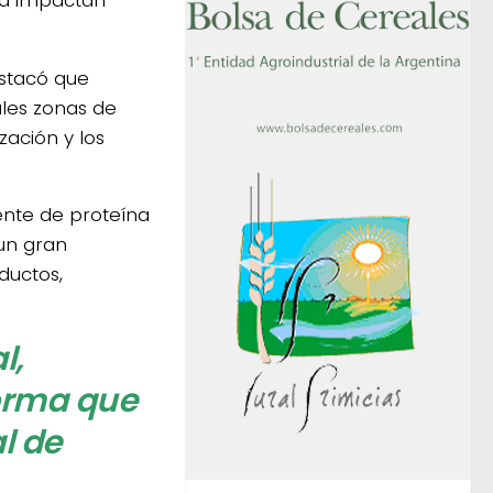
estacó que
ales zonas de
zación y los
ente de proteína
un gran
ductos,
l,
orma que
l de