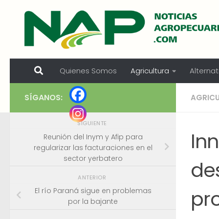
Skip to content
Quienes Somos
Agricultura
Alternat
SÍGANOS:
AGRIC
SIGUIENTE
In
Reunión del Inym y Afip para
regularizar las facturaciones en el
sector yerbatero
de
ANTERIOR
pr
El río Paraná sigue en problemas
por la bajante