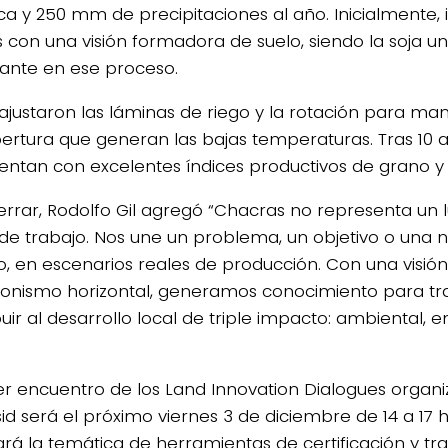
ca y 250 mm de precipitaciones al año. Inicialmente, 
s con una visión formadora de suelo, siendo la soja un
ante en ese proceso.
ajustaron las láminas de riego y la rotación para man
ertura que generan las bajas temperaturas. Tras 10 a
entan con excelentes índices productivos de grano y
errar, Rodolfo Gil agregó “Chacras no representa un l
e trabajo. Nos une un problema, un objetivo o una 
, en escenarios reales de producción. Con una visión
onismo horizontal, generamos conocimiento para tran
uir al desarrollo local de triple impacto: ambiental, 
cer encuentro de los Land Innovation Dialogues organ
d será el próximo viernes 3 de diciembre de 14 a 17 hs
rá la temática de herramientas de certificación y tra