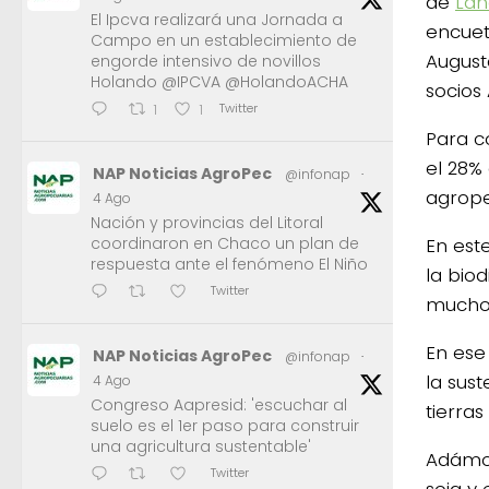
de
Lan
El Ipcva realizará una Jornada a
encuet
Campo en un establecimiento de
August
engorde intensivo de novillos
Holando @IPCVA @HolandoACHA
socios
Twitter
1
1
Para c
el 28%
NAP Noticias AgroPec
@infonap
·
agrope
4 Ago
Nación y provincias del Litoral
coordinaron en Chaco un plan de
En est
respuesta ante el fenómeno El Niño
la bio
Twitter
mucho 
En ese
NAP Noticias AgroPec
@infonap
·
la sus
4 Ago
Congreso Aapresid: 'escuchar al
tierra
suelo es el 1er paso para construir
una agricultura sustentable'
Adámol
Twitter
soja y