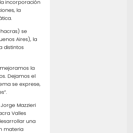
la incorporación
iones, la
tica.
Chacras) se
enos Aires), la
 distintos
 mejoramos la
cos. Dejamos el
stema se exprese,
s”.
Jorge Mazzieri
acra Valles
esarrollar una
n materia