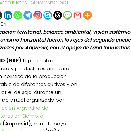
ARDO BUSTOS
·
24 NOVIEMBRE, 2021
1041
cación territorial, balance ambiental, visión sistémic
onismo horizontal fueron los ejes del segundo encue
zados por Aapresid, con el apoyo de Land Innovation
IO (NAP)
Especialistas
ltura y productores analizaron
ón holística de la producción
able de diferentes cultivos y en
lar el de soja, durante un
tro virtual organizado por
0de%20la%20Raza%20Limangus,
iación Argentina de
tores en Siembra
a
(Aapresid),
con el apoyo