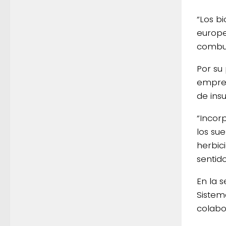
“Los b
europe
combust
Por su
empres
de ins
“Incor
los sue
herbic
sentido
En la 
Sistem
colabo