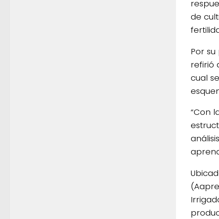
respue
de cult
fertili
Por su
refiri
cual se
esquem
“Con l
estruct
anális
aprend
Ubicad
(Aapre
Irriga
produc