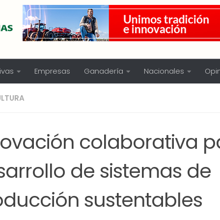
ivas
Empresas
Ganadería
Nacionales
Opi
ULTURA
novación colaborativa p
sarrollo de sistemas de
oducción sustentables