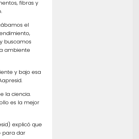
entos, fibras y
.
ficábamos el
endimiento,
Hoy buscamos
ada ambiente
iente y bajo esa
Aapresid.
 la ciencia.
llo es la mejor
sid) explicó que
ó para dar