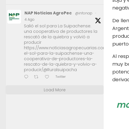
negati
NAP Noticias AgroPec
@infonap
·
De lle
4 Ago
Salió el sol para La Suipachense:
Argent
una cooperativa de productores la
produc
rescató de la quiebra y volvió a
producir
puerto
https://www.noticiasagropecuarias.com/2026/08/0
el-sol-para-la-suipachense-una-
Al res
cooperativa-de-productores-la-
muy ba
rescato-de-la-quiebra-y-volvio-a-
producir/@Ruralsuipacha
potenc
Twitter
deriva
Load More
mo