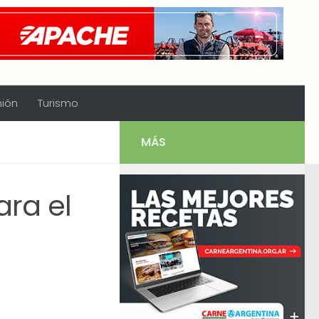
nión
Turismo
MÁS
ara el