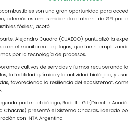
iocombustibles son una gran oportunidad para acce
o, además estamos midiendo el ahorro de GEI por e
ibles fósiles”, acotó.
 parte, Alejandro Cuadra (CUAECO) puntualizó la expe
a en el monitoreo de plagas, que fue reemplazando
umos por la tecnología de procesos.
poramos cultivos de servicios y fuimos recuperando la
los, la fertilidad química y la actividad biológica, y 
idas, favoreciendo la resiliencia del ecosistema”, com
.
segunda parte del diálogo, Rodolfo Gil (Director Acad
a Chacras) presentó el Sistema Chacras, liderado po
ración con INTA Argentina.