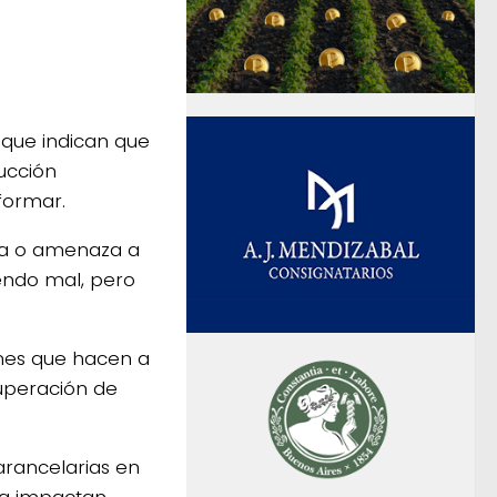
que indican que
ucción
formar.
ia o amenaza a
endo mal, pero
ones que hacen a
cuperación de
arancelarias en
ra impactan