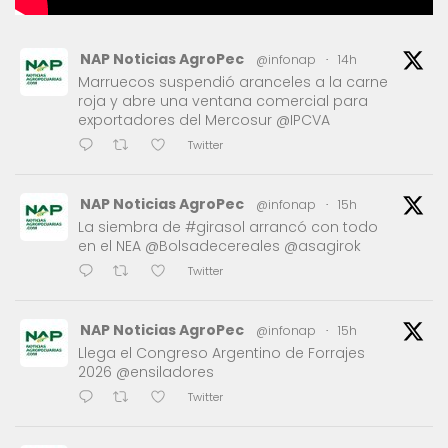
NAP Noticias AgroPec
@infonap
·
14h
Marruecos suspendió aranceles a la carne
roja y abre una ventana comercial para
exportadores del Mercosur @IPCVA
Twitter
NAP Noticias AgroPec
@infonap
·
15h
La siembra de #girasol arrancó con todo
en el NEA @Bolsadecereales @asagirok
Twitter
NAP Noticias AgroPec
@infonap
·
15h
Llega el Congreso Argentino de Forrajes
2026 @ensiladores
Twitter