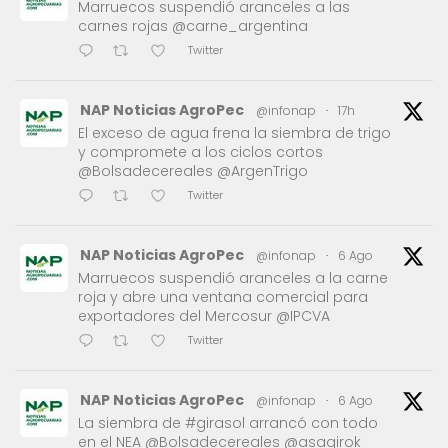
Marruecos suspendió aranceles a las
carnes rojas @carne_argentina
Twitter
NAP Noticias AgroPec
@infonap
·
17h
El exceso de agua frena la siembra de trigo
y compromete a los ciclos cortos
@Bolsadecereales @ArgenTrigo
Twitter
NAP Noticias AgroPec
@infonap
·
6 Ago
Marruecos suspendió aranceles a la carne
roja y abre una ventana comercial para
exportadores del Mercosur @IPCVA
Twitter
NAP Noticias AgroPec
@infonap
·
6 Ago
La siembra de #girasol arrancó con todo
en el NEA @Bolsadecereales @asagirok