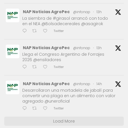
NAP Noticias AgroPec
@infonap
·
13h
La siembra de #girasol arrancó con todo
en el NEA @Bolsadecereales @asagirok
Twitter
NAP Noticias AgroPec
@infonap
·
13h
Llega el Congreso Argentino de Forrajes
2026 @ensiladores
Twitter
NAP Noticias AgroPec
@infonap
·
14h
Desarrollaron una mortadela de jabalí para
convertir una plaga en un alimento con valor
agregado @uneroficial
Twitter
Load More