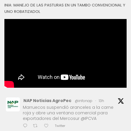
INIA: MANEJO DE LAS PASTURAS EN UN TAMBO CONVENCIONAL Y
UNO ROBATIZADOL
NAP Noticias AgroPec
@infonap
·
13h
Marruecos suspendió aranceles a la carne
roja y abre una ventana comercial para
exportadores del Mercosur @IPCVA
Twitter