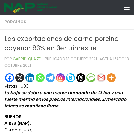
Skip to content
PORCINOS
Las exportaciones de carne porcina
cayeron 83% en 3er trimestre
POR
GABRIEL QUAIZEL
· PUBLICADO
18 OCTUBRE, 2021
· ACTUALIZADO
18
OCTUBRE, 2021
Vistas:
1503
La baja se debe a una menor demanda de China y una
fuerte merma en los precios internacionales. El mercado
inteno se mantiene firme.
BUENOS
AIRES (NAP).
Durante julio,