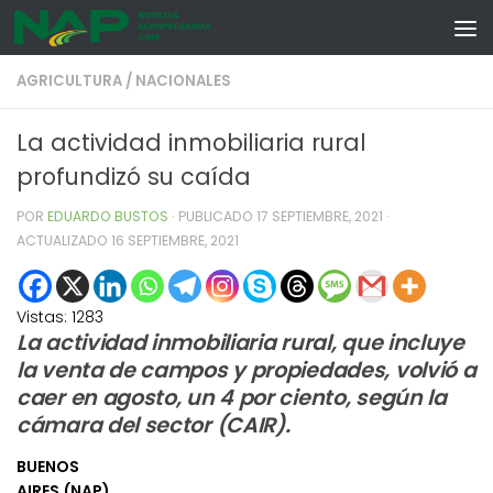
Skip to content
AGRICULTURA
/
NACIONALES
La actividad inmobiliaria rural
profundizó su caída
POR
EDUARDO BUSTOS
· PUBLICADO
17 SEPTIEMBRE, 2021
·
ACTUALIZADO
16 SEPTIEMBRE, 2021
Vistas:
1283
La actividad inmobiliaria rural, que incluye
la venta de campos y propiedades, volvió a
caer en agosto, un 4 por ciento, según la
cámara del sector (CAIR).
BUENOS
AIRES (NAP)