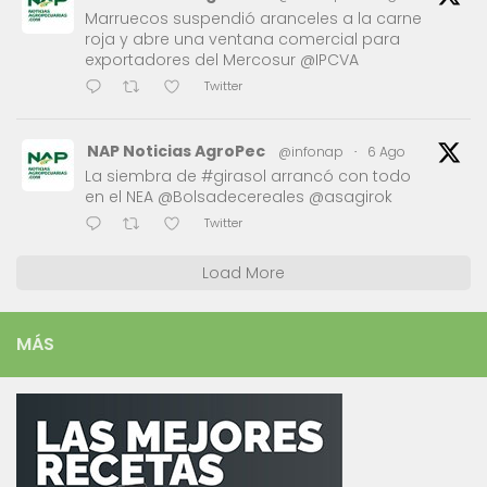
Marruecos suspendió aranceles a la carne
roja y abre una ventana comercial para
exportadores del Mercosur @IPCVA
Twitter
NAP Noticias AgroPec
@infonap
·
6 Ago
La siembra de #girasol arrancó con todo
en el NEA @Bolsadecereales @asagirok
Twitter
Load More
MÁS