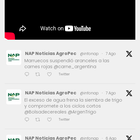
NAP Noticias AgroPec
@infonap
·
7 Ago
Marruecos suspendió aranceles a las
carnes rojas @carne_argentina
Twitter
NAP Noticias AgroPec
@infonap
·
7 Ago
El exceso de agua frena la siembra de trigo
y compromete a los ciclos cortos
@Bolsadecereales @ArgenTrigo
Twitter
NAP Noticias AgroPec
@infonap
·
6 Ago