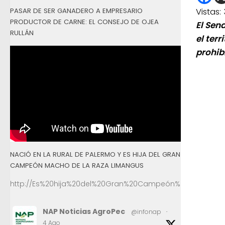
Vistas:
PASAR DE SER GANADERO A EMPRESARIO
PRODUCTOR DE CARNE: EL CONSEJO DE OJEA
El Sen
RULLÁN
el terr
prohib
NACIÓ EN LA RURAL DE PALERMO Y ES HIJA DEL GRAN
CAMPEÓN MACHO DE LA RAZA LIMANGUS
http://Es%20hija%20del%20Gran%20Campeón%20Macho%2
NAP Noticias AgroPec
@infonap
·
4 Ago