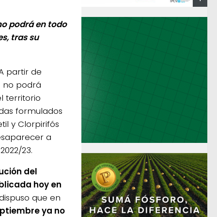
no podrá en todo
s, tras su
A partir de
a no podrá
territorio
cidas formulados
il y Clorpirifós
esaparecer a
2022/23.
ución del
blicada hoy en
dispuso que en
ptiembre ya no