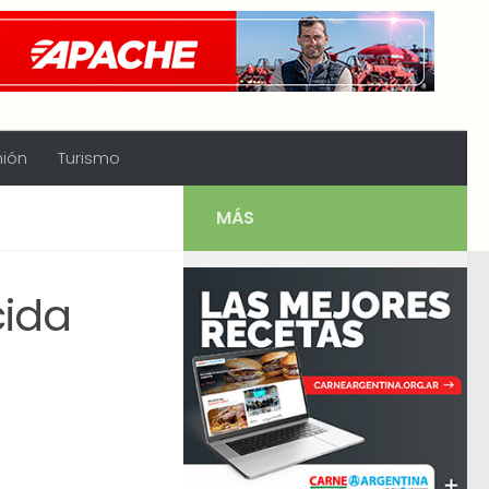
nión
Turismo
MÁS
cida