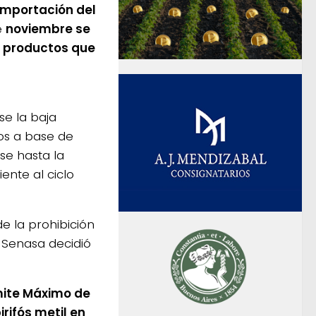
 importación del
e
noviembre se
e productos que
se la baja
dos a base de
se hasta la
nte al ciclo
e la prohibición
l Senasa decidió
imite Máximo de
irifós metil en