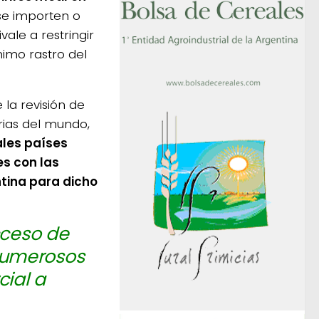
e importen o
ale a restringir
imo rastro del
 la revisión de
rias del mundo,
ales países
s con las
ntina para dicho
cceso de
numerosos
ial a