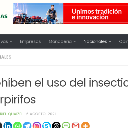
ivas
Empresas
Ganadería
Nacionales
Opi
NALES
híben el uso del insecti
rpirifos
RIEL QUAIZEL
·
6 AGOSTO, 2021