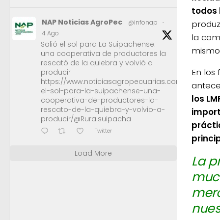
todos 
NAP Noticias AgroPec
produz
@infonap
·
4 Ago
la com
Salió el sol para La Suipachense:
mismo
una cooperativa de productores la
rescató de la quiebra y volvió a
En los
producir
https://www.noticiasagropecuarias.com/2026/08/0
antece
el-sol-para-la-suipachense-una-
los LM
cooperativa-de-productores-la-
rescato-de-la-quiebra-y-volvio-a-
import
producir/@Ruralsuipacha
prácti
Twitter
princi
Load More
La p
much
merc
nues