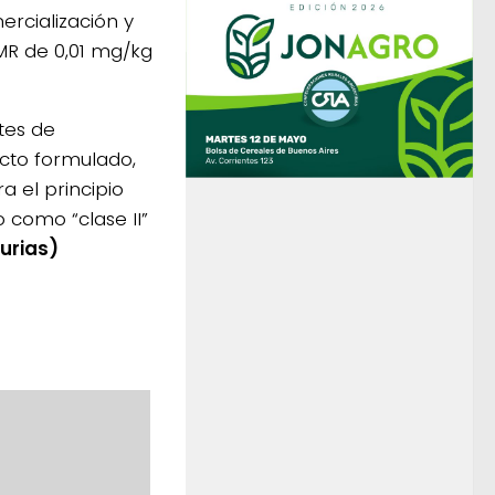
ercialización y
LMR de 0,01 mg/kg
ntes de
ucto formulado,
a el principio
 como “clase II”
urias)