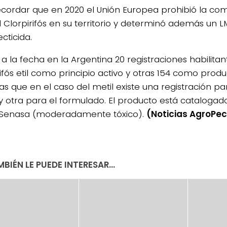
ecordar que en 2020 el Unión Europea prohibió la com
l Clorpirifós en su territorio y determinó además un 
ecticida.
 a la fecha en la Argentina 20 registraciones habilita
rifós etil como principio activo y otras 154 como prod
s que en el caso del metil existe una registración par
 y otra para el formulado. El producto está catalogado
 Senasa (moderadamente tóxico).
(Noticias AgroPec
BIÉN LE PUEDE INTERESAR...