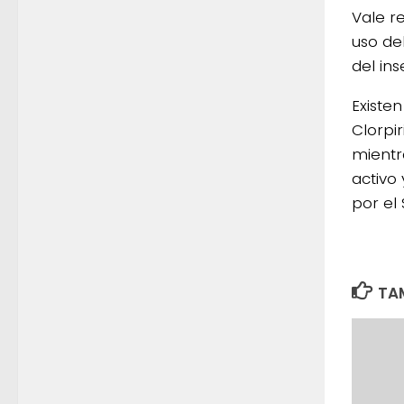
Vale r
uso de
del ins
Existen
Clorpi
mientra
activo
por el
TAM