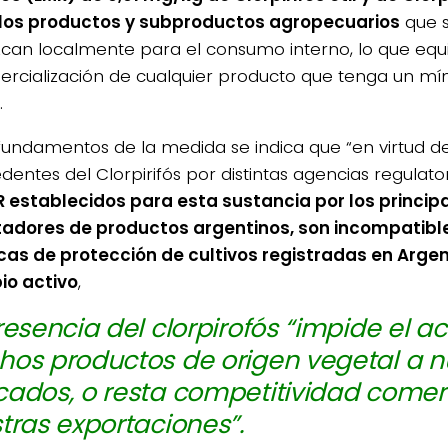
los productos y subproductos agropecuarios
que s
can localmente para el consumo interno, lo que equiv
ercialización de cualquier producto que tenga un mín
.
 fundamentos de la medida se indica que “en virtud de
4/salio-
dentes del Clorpirifós por distintas agencias regulato
R establecidos para esta sustancia por los princip
adores de productos argentinos, son incompatible
cas de protección de cultivos registradas en Arge
pio activo
,
resencia del clorpirofós “impide el a
os productos de origen vegetal a 
ados, o resta competitividad comerc
tras exportaciones”.