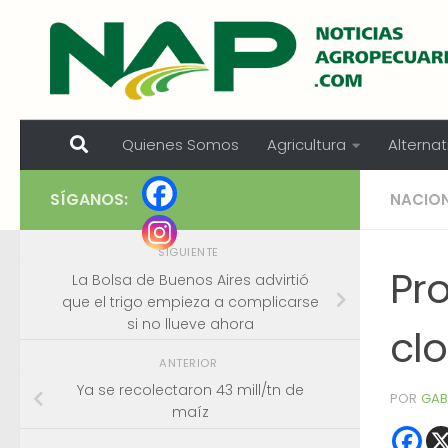
Skip to content
Quienes Somos
Agricultura
Alternat
SÍGANOS:
NACIO
SIGUIENTE
Pro
La Bolsa de Buenos Aires advirtió
que el trigo empieza a complicarse
si no llueve ahora
clo
ANTERIOR
Ya se recolectaron 43 mill/tn de
POR
GAB
maíz