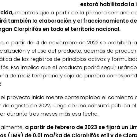
estará habilitada la
icida,
mientras que a partir de la primera semana d
irá también la elaboración y el fraccionamiento d
gan Clorpirifós en todo el territorio nacional.
to, a partir del 4 de noviembre de 2022 se prohibirá la
ialización y el uso del producto, además de producir
tica de los registros de principios activos y formula
rifós. Eso implica que el producto podrá seguir usándo
a de maíz temprano y soja de primera correspondie
.
n el proyecto inicialmente contemplaba el comienzo d
ir de agosto de 2022, luego de una consulta pública e
er durante tres meses más esa fecha.
nalmente,
a partir de febrero de 2023 se fijará un L
os (LMR) de 0,01 mg/kg de Clorpirifós etil y de Clorp