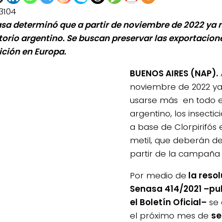
3104
asa determinó que a partir de noviembre de 2022 ya 
itorio argentino. Se buscan preservar las exportacione
ición en Europa.
BUENOS AIRES (NAP).
noviembre de 2022 y
usarse más en todo el 
argentino, los insecti
a base de Clorpirifós et
metil, que deberán d
partir de la campaña 
Por medio de
la resol
0de%20la%20Raza%20Limangus,
Senasa 414/2021 –pu
el Boletín Oficial–
se 
el próximo mes de
se