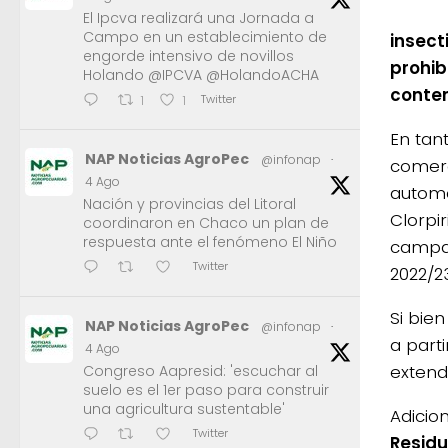
El Ipcva realizará una Jornada a
Campo en un establecimiento de
insect
engorde intensivo de novillos
prohib
Holando @IPCVA @HolandoACHA
conten
Twitter
1
1
En tan
NAP Noticias AgroPec
@infonap
·
comerc
4 Ago
automá
Nación y provincias del Litoral
Clorpi
coordinaron en Chaco un plan de
respuesta ante el fenómeno El Niño
campañ
Twitter
2022/23
Si bie
NAP Noticias AgroPec
@infonap
·
a part
4 Ago
extend
Congreso Aapresid: 'escuchar al
suelo es el 1er paso para construir
una agricultura sustentable'
Adicio
Twitter
Residu