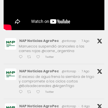
NAP Noticias AgroPec
@infonap
·
7 Ago
Marruecos suspendió aranceles a las
carnes rojas @carne_argentina
Twitter
NAP Noticias AgroPec
@infonap
·
7 Ago
El exceso de agua frena la siembra de trigo
y compromete a los ciclos cortos
@Bolsadecereales @ArgenTrigo
Twitter
NAP Noticias AgroPec
@infonap
·
6 Ago