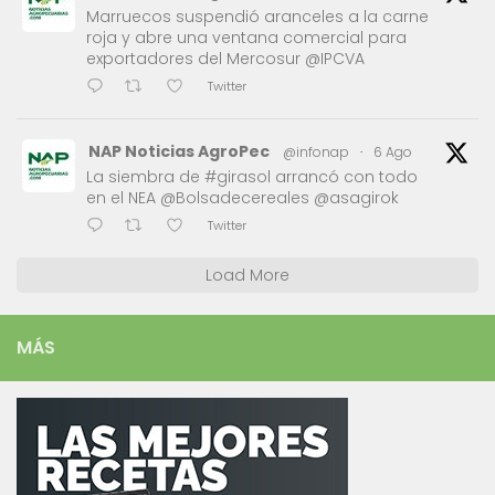
Marruecos suspendió aranceles a la carne
roja y abre una ventana comercial para
exportadores del Mercosur @IPCVA
Twitter
NAP Noticias AgroPec
@infonap
·
6 Ago
La siembra de #girasol arrancó con todo
en el NEA @Bolsadecereales @asagirok
Twitter
Load More
MÁS