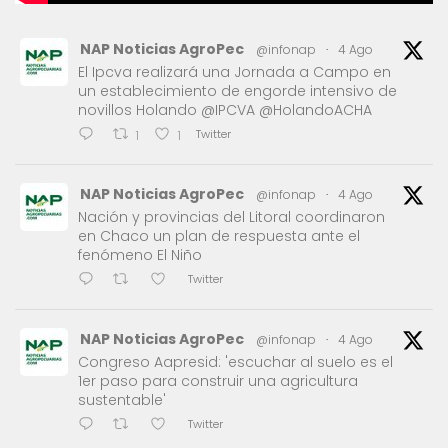
NAP Noticias AgroPec
@infonap
·
4 Ago
El Ipcva realizará una Jornada a Campo en
un establecimiento de engorde intensivo de
novillos Holando @IPCVA @HolandoACHA
Twitter
1
1
NAP Noticias AgroPec
@infonap
·
4 Ago
Nación y provincias del Litoral coordinaron
en Chaco un plan de respuesta ante el
fenómeno El Niño
Twitter
NAP Noticias AgroPec
@infonap
·
4 Ago
Congreso Aapresid: 'escuchar al suelo es el
1er paso para construir una agricultura
sustentable'
Twitter