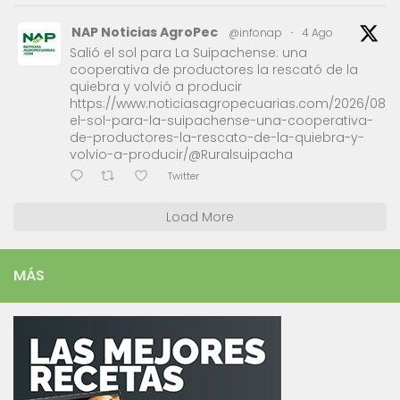
NAP Noticias AgroPec
@infonap
·
4 Ago
Salió el sol para La Suipachense: una
cooperativa de productores la rescató de la
quiebra y volvió a producir
https://www.noticiasagropecuarias.com/2026/08/0
el-sol-para-la-suipachense-una-cooperativa-
de-productores-la-rescato-de-la-quiebra-y-
volvio-a-producir/@Ruralsuipacha
Twitter
Load More
MÁS