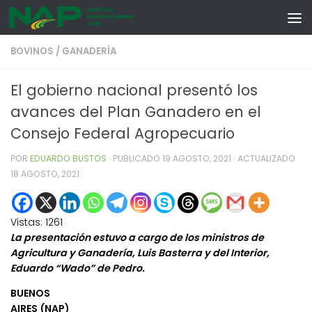
Skip to content
BOVINOS
/
GANADERÍA
El gobierno nacional presentó los
avances del Plan Ganadero en el
Consejo Federal Agropecuario
POR
EDUARDO BUSTOS
· PUBLICADO
19 AGOSTO, 2021
· ACTUALIZADO
18 AGOSTO, 2021
Vistas:
1261
La presentación estuvo a cargo de los ministros de
Agricultura y Ganadería, Luis Basterra y del Interior,
Eduardo “Wado” de Pedro.
BUENOS
AIRES (NAP)