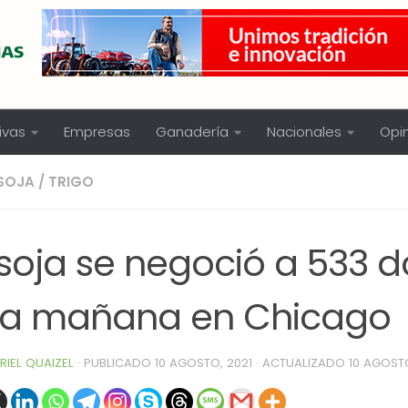
ivas
Empresas
Ganadería
Nacionales
Opi
SOJA
/
TRIGO
soja se negoció a 533 d
ta mañana en Chicago
RIEL QUAIZEL
· PUBLICADO
10 AGOSTO, 2021
· ACTUALIZADO
10 AGOSTO