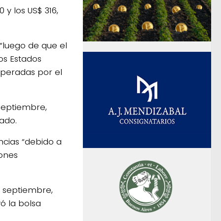
y los US$ 316,
 “luego de que el
os Estados
speradas por el
 septiembre,
ado.
ncias “debido a
iones
a septiembre,
ó la bolsa