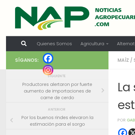
Skip to content
Quienes Somos
Agricultura
Alternat
SÍGANOS:
MAÍZ
/
SIGUIENTE
La 
Productores alertaron por fuerte
aumento de importaciones de
carne de cerdo
es
ANTERIOR
Por los buenos rindes elevaron la
POR
GAB
estimación para el sorgo