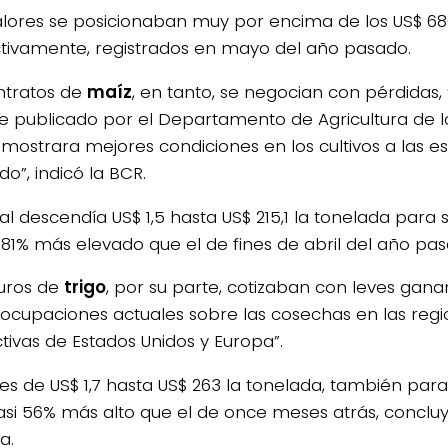
alores se posicionaban muy por encima de los US$ 680 
tivamente, registrados en mayo del año pasado.
ntratos de
maíz
, en tanto, se negocian con pérdidas,
e publicado por el Departamento de Agricultura de l
 mostrara mejores condiciones en los cultivos a las e
o”, indicó la BCR.
eal descendía US$ 1,5 hasta US$ 215,1 la tonelada para
 81% más elevado que el de fines de abril del año pas
turos de
trigo
, por su parte, cotizaban con leves gana
eocupaciones actuales sobre las cosechas en las reg
tivas de Estados Unidos y Europa”.
a es de US$ 1,7 hasta US$ 263 la tonelada, también par
casi 56% más alto que el de once meses atrás, concluy
a.