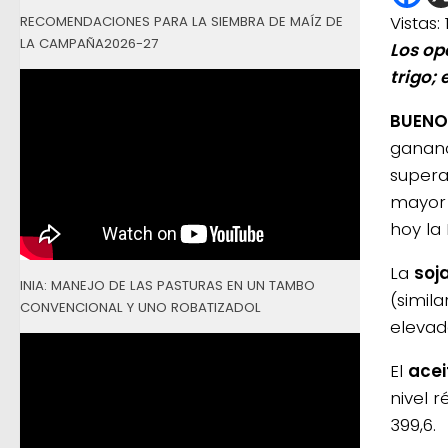
Vistas:
RECOMENDACIONES PARA LA SIEMBRA DE MAÍZ DE
LA CAMPAÑA2026-27
Los op
trigo;
BUENOS
gananc
supera
mayor 
hoy la
La
soj
INIA: MANEJO DE LAS PASTURAS EN UN TAMBO
(simil
CONVENCIONAL Y UNO ROBATIZADOL
elevad
El
acei
nivel 
399,6.