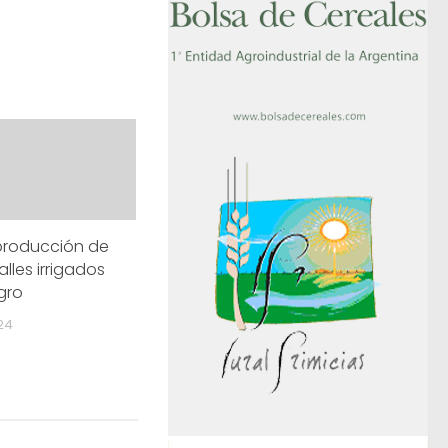
producción de
lles irrigados
gro
024