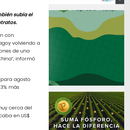
bién subía el
ntratos.
nn con
agoy volviendo a
iones de una
hina”, informó
 para agosto
 73% más
 muy cerca del
icaba en US$