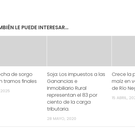
BIÉN LE PUEDE INTERESAR...
echa de sorgo
Soja: Los impuestos a las
Crece la 
n tramos finales
Ganancias e
maíz en va
Inmobiliario Rural
de Río Ne
, 2025
representan el 83 por
15 ABRIL, 2
ciento de la carga
tributaria.
28 MAYO, 2020