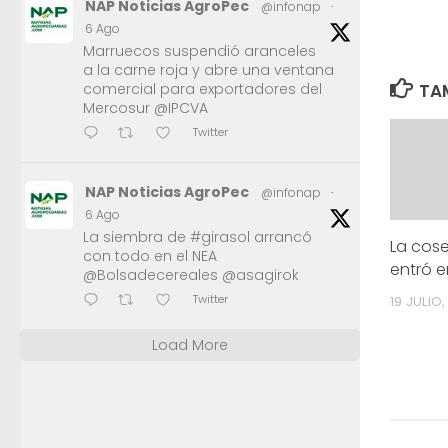
NAP Noticias AgroPec
@infonap
·
6 Ago
Marruecos suspendió aranceles
a la carne roja y abre una ventana
comercial para exportadores del
TAM
Mercosur @IPCVA
Twitter
NAP Noticias AgroPec
@infonap
·
6 Ago
La siembra de #girasol arrancó
La cos
con todo en el NEA
entró e
@Bolsadecereales @asagirok
Twitter
19 JULIO
Load More