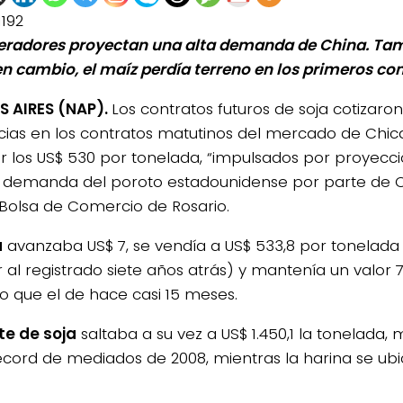
1192
eradores proyectan una alta demanda de China. Tam
 en cambio, el maíz perdía terreno en los primeros co
 AIRES (NAP).
Los contratos futuros de soja cotizaro
ias en los contratos matutinos del mercado de Chic
r los US$ 530 por tonelada, “impulsados por proyecc
demanda del poroto estadounidense por parte de C
 Bolsa de Comercio de Rosario.
a
avanzaba US$ 7, se vendía a US$ 533,8 por tonelada
ar al registrado siete años atrás) y mantenía un valor
o que el de hace casi 15 meses.
te de soja
saltaba a su vez a US$ 1.450,1 la tonelada,
récord de mediados de 2008, mientras la harina se ub