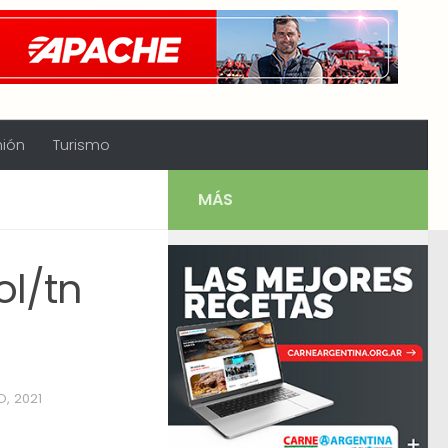
nión
Turismo
MÁS
ol/tn
, 2021