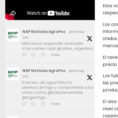
Esos v
respec
Los co
inform
NAP Noticias AgroPec
@infonap
·
Unidos
24h
Marruecos suspendió aranceles
mercad
a las carnes rojas @carne_argentina
Twitter
El cer
precio
NAP Noticias AgroPec
@infonap
·
Los fu
24h
las pr
El exceso de agua frena la
siembra de trigo y compromete a los
produc
ciclos cortos @Bolsadecereales
@ArgenTrigo
El alz
Twitter
nivel 
rosarin