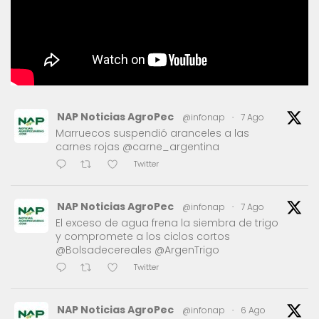
NAP Noticias AgroPec
@infonap
·
7 Ago
Marruecos suspendió aranceles a las
carnes rojas @carne_argentina
Twitter
NAP Noticias AgroPec
@infonap
·
7 Ago
El exceso de agua frena la siembra de trigo
y compromete a los ciclos cortos
@Bolsadecereales @ArgenTrigo
Twitter
NAP Noticias AgroPec
@infonap
·
6 Ago