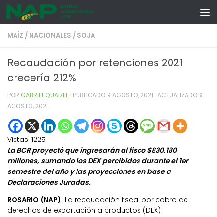
Skip to content
MAÍZ
/
NACIONALES
/
SOJA
Recaudación por retenciones 2021
crecería 212%
POR
GABRIEL QUAIZEL
· PUBLICADO
9 AGOSTO, 2021
· ACTUALIZADO
9
AGOSTO, 2021
Vistas:
1225
La BCR proyectó que ingresarán al fisco $830.180
millones, sumando los DEX percibidos durante el 1er
semestre del año y las proyecciones en base a
Declaraciones Juradas.
ROSARIO (NAP).
La recaudación fiscal por cobro de
derechos de exportación a productos (DEX)