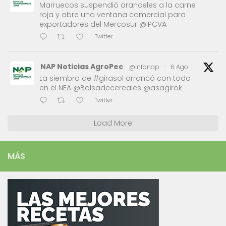
Marruecos suspendió aranceles a la carne
roja y abre una ventana comercial para
exportadores del Mercosur @IPCVA
Twitter
NAP Noticias AgroPec
@infonap
·
6 Ago
La siembra de #girasol arrancó con todo
en el NEA @Bolsadecereales @asagirok
Twitter
Load More
MÁS