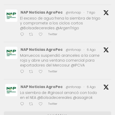
NAP Noticias AgroPec
@infonap
·
7 Ago
El exceso de agua frena la siembra de trigo
y compromete a los ciclos cortos
@Bolsadecereales @ArgenTrigo
Twitter
NAP Noticias AgroPec
@infonap
·
6 Ago
Marruecos suspendió aranceles a la carne
roja y abre una ventana comercial para
exportadores del Mercosur @IPCVA
Twitter
NAP Noticias AgroPec
@infonap
·
6 Ago
La siembra de #girasol arrancó con todo
en el NEA @Bolsadecereales @asagirok
Twitter