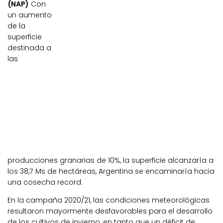
(NAP)
Con
un aumento
de la
superficie
destinada a
las
producciones granarias de 10%, la superficie alcanzaría a
los 38,7 Ms de hectáreas, Argentina se encaminaría hacia
una cosecha record.
En la campaña 2020/21, las condiciones meteorológicas
resultaron mayormente desfavorables para el desarrollo
de los cultivos de invierno, en tanto que un déficit de