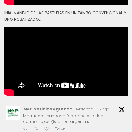
INIA: MANEJO DE LAS PASTURAS EN UN TAMBO CONVENCIONAL Y
UNO ROBATIZADOL
NAP Noticias AgroPec
@infonap
·
7 Ago
Marruecos suspendió aranceles a las
carnes rojas @carne_argentina
Twitter