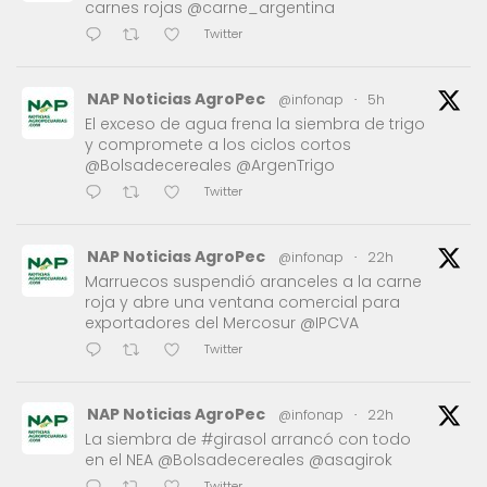
carnes rojas @carne_argentina
Twitter
NAP Noticias AgroPec
@infonap
·
5h
El exceso de agua frena la siembra de trigo
y compromete a los ciclos cortos
@Bolsadecereales @ArgenTrigo
Twitter
NAP Noticias AgroPec
@infonap
·
22h
Marruecos suspendió aranceles a la carne
roja y abre una ventana comercial para
exportadores del Mercosur @IPCVA
Twitter
NAP Noticias AgroPec
@infonap
·
22h
La siembra de #girasol arrancó con todo
en el NEA @Bolsadecereales @asagirok
Twitter