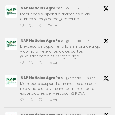
NAP Noticias AgroPec
@infonap
·
16h
Marruecos suspendió aranceles a las
carnes rojas @carne_argentina
Twitter
NAP Noticias AgroPec
@infonap
·
16h
El exceso de agua frena la siembra de trigo
y compromete a los ciclos cortos
@Bolsadecereales @ArgenTrigo
Twitter
NAP Noticias AgroPec
@infonap
·
6 Ago
Marruecos suspendió aranceles a la carne
roja y abre una ventana comercial para
exportadores del Mercosur @IPCVA
Twitter