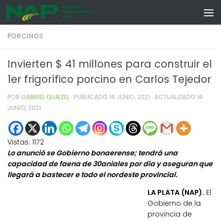
Skip to content
PORCINOS
Invierten $ 41 millones para construir el
1er frigorífico porcino en Carlos Tejedor
POR
GABRIEL QUAIZEL
· PUBLICADO
14 JUNIO, 2021
· ACTUALIZADO
14
JUNIO, 2021
Vistas:
1172
Lo anunció se Gobierno bonaerense; tendrá una
capacidad de faena de 30aniales por día y aseguran que
llegará a bastecer e todo el nordeste provincial.
LA PLATA (NAP).
El
Gobierno de la
provincia de