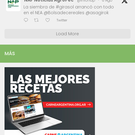
NAP Noticias AgroPec
@infonap
·
6 Ago
La siembra de #girasol arrancó con todo
en el NEA @Bolsadecereales @asagirok
Twitter
Load More
MÁS