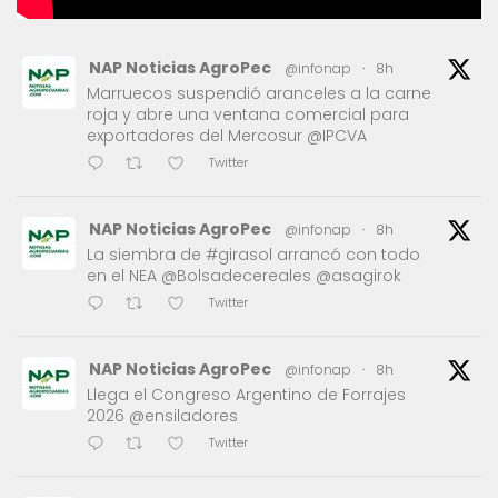
NAP Noticias AgroPec
@infonap
·
8h
Marruecos suspendió aranceles a la carne
roja y abre una ventana comercial para
exportadores del Mercosur @IPCVA
Twitter
NAP Noticias AgroPec
@infonap
·
8h
La siembra de #girasol arrancó con todo
en el NEA @Bolsadecereales @asagirok
Twitter
NAP Noticias AgroPec
@infonap
·
8h
Llega el Congreso Argentino de Forrajes
2026 @ensiladores
Twitter