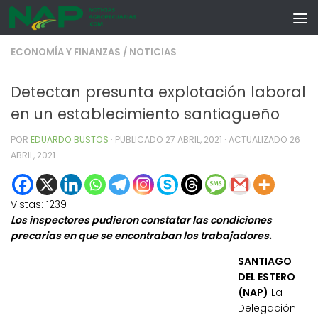
Skip to content
ECONOMÍA Y FINANZAS
/
NOTICIAS
Detectan presunta explotación laboral
en un establecimiento santiagueño
POR
EDUARDO BUSTOS
· PUBLICADO
27 ABRIL, 2021
· ACTUALIZADO
26
ABRIL, 2021
Vistas:
1239
Los inspectores pudieron constatar las condiciones
precarias en que se encontraban los trabajadores.
SANTIAGO
DEL ESTERO
(NAP)
La
Delegación