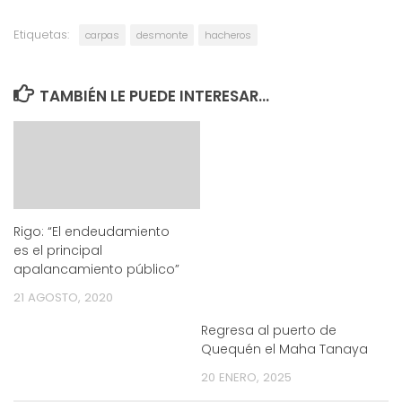
Etiquetas:
carpas
desmonte
hacheros
TAMBIÉN LE PUEDE INTERESAR...
Rigo: “El endeudamiento
es el principal
apalancamiento público”
21 AGOSTO, 2020
Regresa al puerto de
Quequén el Maha Tanaya
20 ENERO, 2025