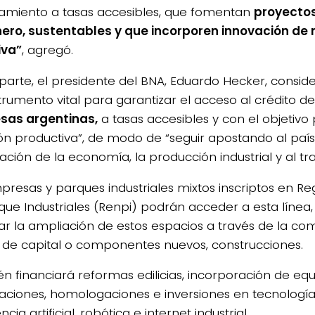
iamiento a tasas accesibles, que fomentan
proyectos
ero, sustentables y que incorporen innovación de
iva”
, agregó.
 parte, el presidente del BNA, Eduardo Hecker, consi
strumento vital para garantizar el acceso al crédito de
sas argentinas,
a tasas accesibles y con el objetivo
ión productiva”, de modo de “seguir apostando al país,
ación de la economía, la producción industrial y al tra
presas y parques industriales mixtos inscriptos en Re
que Industriales (Renpi) podrán acceder a esta línea,
iar la ampliación de estos espacios a través de la co
 de capital o componentes nuevos, construcciones.
n financiará reformas edilicias, incorporación de eq
icaciones, homologaciones e inversiones en tecnolog
encia artificial, robótica e internet industrial.