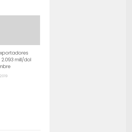
exportadores
 2.093 mill/dol
embre
2019