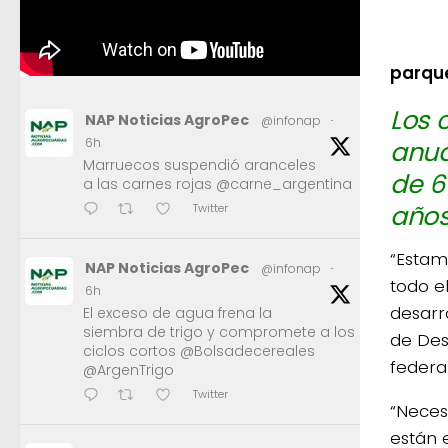
parque
Los 
NAP Noticias AgroPec
@infonap
·
anua
6h
Marruecos suspendió aranceles
de 6
a las carnes rojas @carne_argentina
años
Twitter
“Estam
NAP Noticias AgroPec
@infonap
·
todo e
6h
desarro
El exceso de agua frena la
siembra de trigo y compromete a los
de Desa
ciclos cortos @Bolsadecereales
federa
@ArgenTrigo
Twitter
“Neces
están 