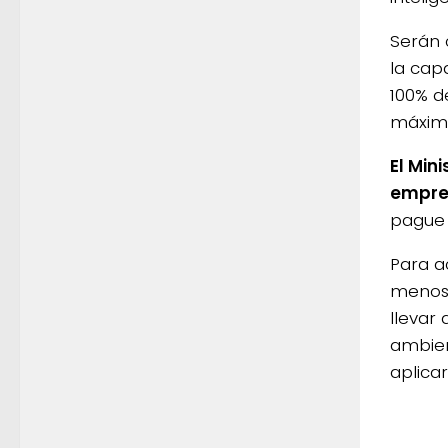
Serán 
la cap
100% d
máximo
El Min
empre
pague 
Para a
menos,
llevar
ambien
aplicar