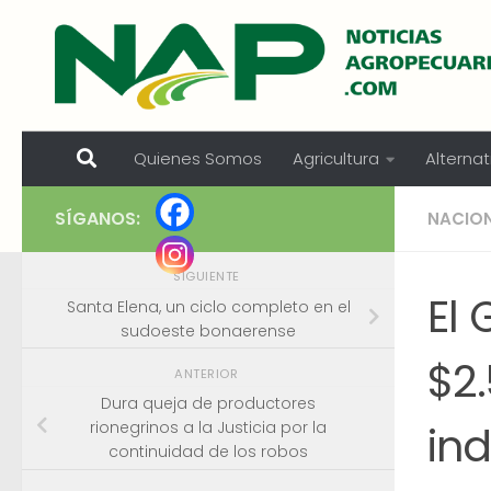
Skip to content
Quienes Somos
Agricultura
Alternat
SÍGANOS:
NACIO
SIGUIENTE
El 
Santa Elena, un ciclo completo en el
sudoeste bonaerense
$2
ANTERIOR
Dura queja de productores
ind
rionegrinos a la Justicia por la
continuidad de los robos