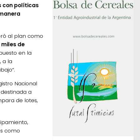
 con políticas
 manera
deró al plan como
miles de
 puesto en la
 a la
bajo”.
gistro Nacional
 destinada a
mpara de lotes,
uipamiento,
ías como