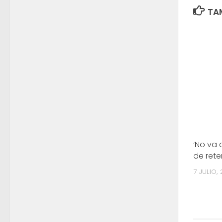
TAM
‘No va
de rete
7 JULIO,