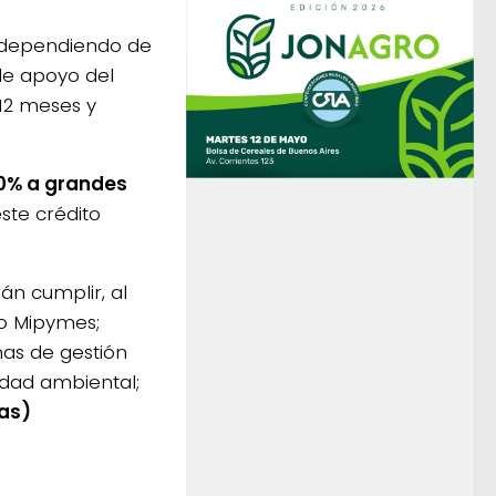
 dependiendo de
de apoyo del
12 meses y
 40% a grandes
te crédito
án cumplir, al
mo Mipymes;
as de gestión
idad ambiental;
as)