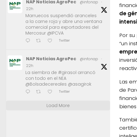
NAP Noticias AgroPec
@infonap
·
financ
22h
de gén
Marruecos suspendió aranceles
intens
a la carne roja y abre una ventana
comercial para exportadores del
Mercosur @IPCVA
Por su
Twitter
“un in
empre
NAP Noticias AgroPec
invers
@infonap
·
22h
reactiv
La siembra de #girasol arrancó
con todo en el NEA
Las em
@Bolsadecereales @asagirok
de Par
Twitter
financ
Load More
bienes
Tambié
certif
intelig