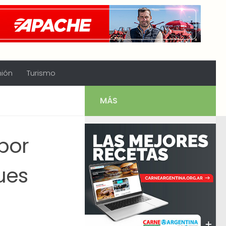
nión
Turismo
MÁS
 por
ues