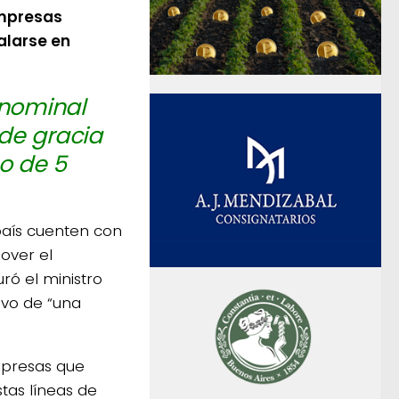
empresas
alarse en
 nominal
de gracia
o de 5
país cuenten con
over el
uró el ministro
tivo de “una
mpresas que
tas líneas de