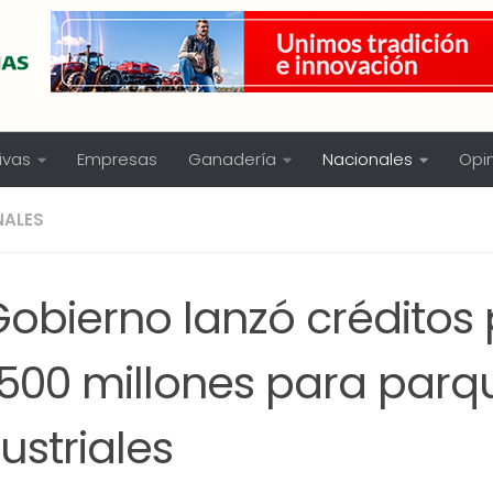
ivas
Empresas
Ganadería
Nacionales
Opi
NALES
Gobierno lanzó créditos
.500 millones para parq
ustriales