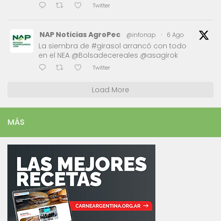
Twitter
NAP Noticias AgroPec
@infonap
·
6 Ago
La siembra de #girasol arrancó con todo
en el NEA @Bolsadecereales @asagirok
Twitter
Load More
MÁS