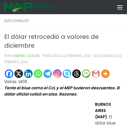
Skip to content
NACIONALES
El dólar retrocedió a valores de
diciembre
POR
GABRIEL QUAIZEL
· PUBLICADO
22 FEBRERO, 2021
· ACTUALIZADO
22
FEBRERO, 2021
Vistas:
1400
Tanto el blue como el CcL y el MEP tuvieron descuentos. El
dólar oficial cotizó en alza. Razones.
BUENOS
AIRES
(NAP).
El
dólar blue