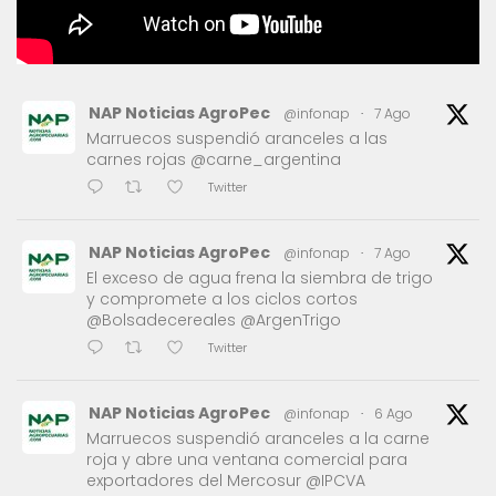
NAP Noticias AgroPec
@infonap
·
7 Ago
Marruecos suspendió aranceles a las
carnes rojas @carne_argentina
Twitter
NAP Noticias AgroPec
@infonap
·
7 Ago
El exceso de agua frena la siembra de trigo
y compromete a los ciclos cortos
@Bolsadecereales @ArgenTrigo
Twitter
NAP Noticias AgroPec
@infonap
·
6 Ago
Marruecos suspendió aranceles a la carne
roja y abre una ventana comercial para
exportadores del Mercosur @IPCVA