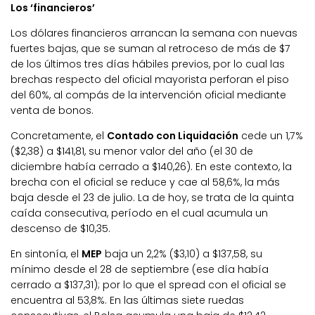
Los ‘financieros’
Los dólares financieros arrancan la semana con nuevas
fuertes bajas, que se suman al retroceso de más de $7
de los últimos tres días hábiles previos, por lo cual las
brechas respecto del oficial mayorista perforan el piso
del 60%, al compás de la intervención oficial mediante
venta de bonos.
Concretamente, el
Contado con Liquidación
cede un 1,7%
($2,38) a $141,81, su menor valor del año (el 30 de
diciembre había cerrado a $140,26). En este contexto, la
brecha con el oficial se reduce y cae al 58,6%, la más
baja desde el 23 de julio. La de hoy, se trata de la quinta
caída consecutiva, período en el cual acumula un
descenso de $10,35.
En sintonía, el
MEP
baja un 2,2% ($3,10) a $137,58, su
mínimo desde el 28 de septiembre (ese día había
cerrado a $137,31); por lo que el spread con el oficial se
encuentra al 53,8%. En las últimas siete ruedas