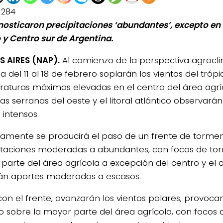
1284
nosticaron precipitaciones ‘abundantes’, excepto en
 y Centro sur de Argentina.
 AIRES (NAP).
Al comienzo de la perspectiva agrocli
 del 11 al 18 de febrero soplarán los vientos del tró
aturas máximas elevadas en el centro del área agrí
as serranas del oeste y el litoral atlántico observarán
intensos.
lamente se producirá el paso de un frente de torm
itaciones moderadas a abundantes, con focos de tor
parte del área agrícola a excepción del centro y el 
rán aportes moderados a escasos.
con el frente, avanzarán los vientos polares, provoc
o sobre la mayor parte del área agrícola, con focos d