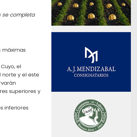
s se completa
as máximas
 Cuyo, el
norte y el este
rvarán
es superiores y
s inferiores