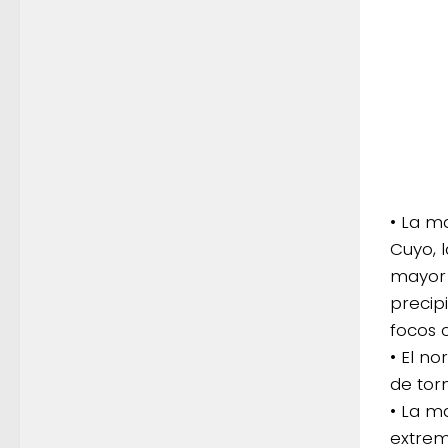
• La m
Cuyo, 
mayor 
precip
focos c
• El n
de tor
• La m
extrem