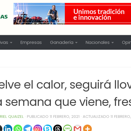
ivas
Empresas
Ganadería
Nacionales
Opi
lve el calor, seguirá ll
la semana que viene, fre
RIEL QUAIZEL
· PUBLICADO
11 FEBRERO, 2021
· ACTUALIZADO
11 FEBRERO