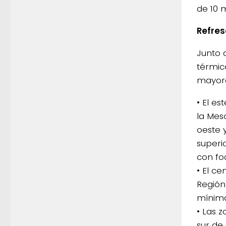
de 10 
Refre
Junto 
térmic
mayore
• El e
la Mes
oeste 
superi
con foc
• El c
Región
mínima
• Las 
sur de