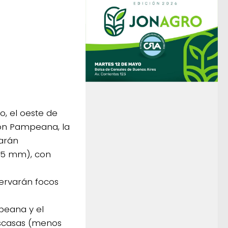
o, el oeste de
ión Pampeana, la
arán
75 mm), con
servarán focos
peana y el
escasas (menos