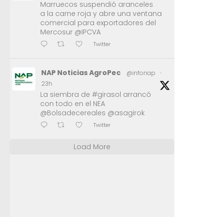
Marruecos suspendió aranceles
a la carne roja y abre una ventana
comercial para exportadores del
Mercosur @IPCVA
Twitter
NAP Noticias AgroPec
@infonap
·
23h
La siembra de #girasol arrancó
con todo en el NEA
@Bolsadecereales @asagirok
Twitter
Load More