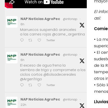
mayore
El inf
así:
NAP Noticias AgroPec
@infonap
·
6h
Comie
Marruecos suspendió aranceles
a las carnes rojas @carne_argentina
• La m
Twitter
superi
• El c
NAP Noticias AgroPec
@infonap
·
sudest
6h
de la 
El exceso de agua frena la
siembra de trigo y compromete a los
temper
ciclos cortos @Bolsadecereales
otros i
@ArgenTrigo
• Sólo 
Twitter
menos 
NAP Noticias AgroPec
@infonap
·
Lluvia
22h