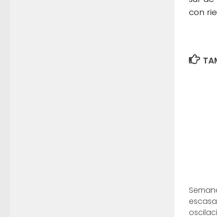
con ri
TAM
Semana
escasa
oscilac