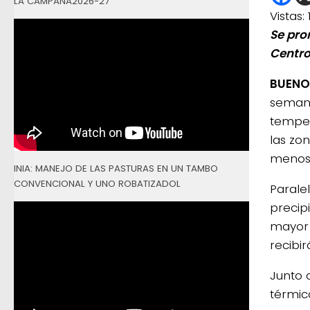
LA CAMPAÑA2026-27
Vistas:
Se pro
Centro
BUENOS
semana
temper
las zon
menos 
INIA: MANEJO DE LAS PASTURAS EN UN TAMBO
CONVENCIONAL Y UNO ROBATIZADOL
Parale
precip
mayor 
recibi
Junto 
térmic