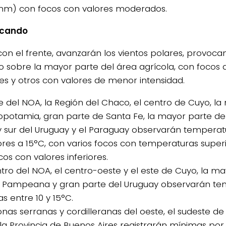
mm) con focos con valores moderados.
scando
con el frente, avanzarán los vientos polares, provoc
o sobre la mayor parte del área agrícola, con focos d
s y otros con valores de menor intensidad.
ste del NOA, la Región del Chaco, el centro de Cuyo, l
opotamia, gran parte de Santa Fe, la mayor parte de
y sur del Uruguay y el Paraguay observarán tempera
ores a 15°C, con varios focos con temperaturas super
os con valores inferiores.
entro del NOA, el centro-oeste y el este de Cuyo, la m
 Pampeana y gran parte del Uruguay observarán te
s entre 10 y 15°C.
zonas serranas y cordilleranas del oeste, el sudeste d
 la Provincia de Buenos Aires registrarán mínimas por