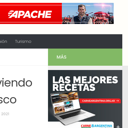
nión
Turismo
MÁS
oviendo
sco
, 2021