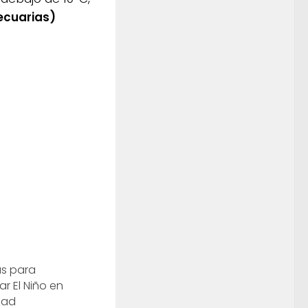
ecuarias)
as para
r El Niño en
dad