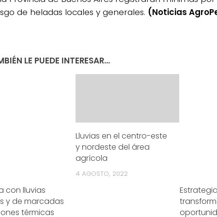
esgo de heladas locales y generales.
(Noticias AgroP
BIÉN LE PUEDE INTERESAR...
Lluvias en el centro-este
y nordeste del área
agrícola
4 AGOSTO, 2022
 con lluvias
Estrategi
s y de marcadas
transforma
iones térmicas
oportuni