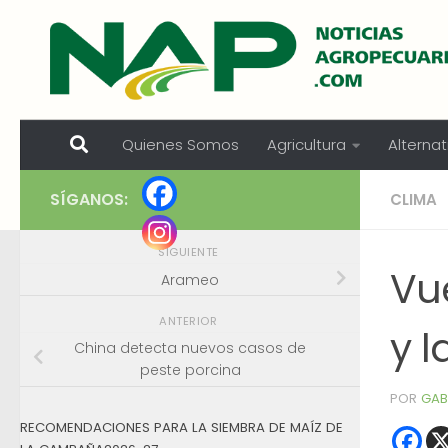
Skip to content
Quienes Somos
Agricultura
Alternat
SÍGANOS:
CLIMA
SIGUIENTE
Vue
Arameo
ANTERIOR
y 
China detecta nuevos casos de
peste porcina
POR
GAB
RECOMENDACIONES PARA LA SIEMBRA DE MAÍZ DE