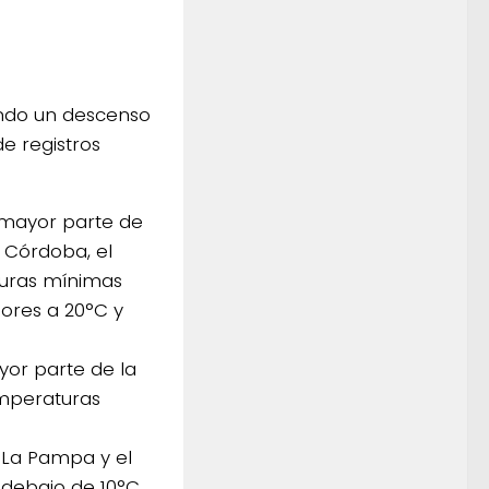
ando un descenso
e registros
a mayor parte de
 Córdoba, el
turas mínimas
iores a 20°C y
ayor parte de la
mperaturas
e La Pampa y el
 debajo de 10°C,