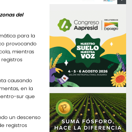
 zonas del
mática para la
pico provocando
cola, mientras
 registros
enta causando
mentas, en la
centro-sur que
ando un descenso
e registros