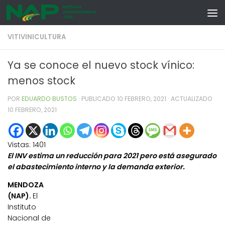
Skip to content
VITIVINICULTURA
Ya se conoce el nuevo stock vínico:
menos stock
POR
EDUARDO BUSTOS
· PUBLICADO
10 FEBRERO, 2021
· ACTUALIZADO
10 FEBRERO, 2021
Vistas:
1401
El INV estima un reducción para 2021 pero está asegurado
el abastecimiento interno y la demanda exterior.
MENDOZA
(NAP).
El
Instituto
Nacional de