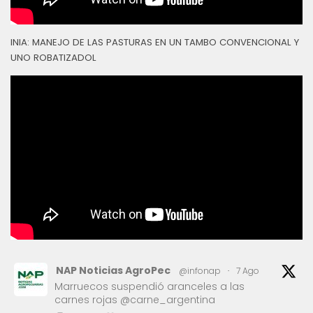
INIA: MANEJO DE LAS PASTURAS EN UN TAMBO CONVENCIONAL Y
UNO ROBATIZADOL
NAP Noticias AgroPec
@infonap
·
7 Ago
Marruecos suspendió aranceles a las
carnes rojas @carne_argentina