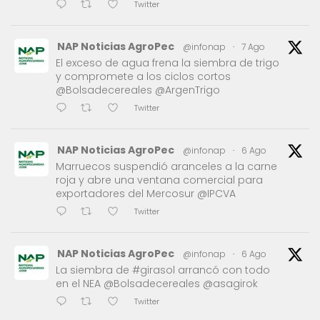
Twitter
NAP Noticias AgroPec
@infonap
·
7 Ago
El exceso de agua frena la siembra de trigo
y compromete a los ciclos cortos
@Bolsadecereales @ArgenTrigo
Twitter
NAP Noticias AgroPec
@infonap
·
6 Ago
Marruecos suspendió aranceles a la carne
roja y abre una ventana comercial para
exportadores del Mercosur @IPCVA
Twitter
NAP Noticias AgroPec
@infonap
·
6 Ago
La siembra de #girasol arrancó con todo
en el NEA @Bolsadecereales @asagirok
Twitter