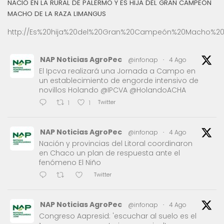
NACIÓ EN LA RURAL DE PALERMO Y ES HIJA DEL GRAN CAMPEÓN
MACHO DE LA RAZA LIMANGUS
http://Es%20hija%20del%20Gran%20Campeón%20Macho%20
NAP Noticias AgroPec
@infonap
·
4 Ago
El Ipcva realizará una Jornada a Campo en
un establecimiento de engorde intensivo de
novillos Holando @IPCVA @HolandoACHA
Twitter
1
1
NAP Noticias AgroPec
@infonap
·
4 Ago
Nación y provincias del Litoral coordinaron
en Chaco un plan de respuesta ante el
fenómeno El Niño
Twitter
NAP Noticias AgroPec
@infonap
·
4 Ago
Congreso Aapresid: 'escuchar al suelo es el