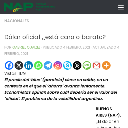
Skip to content
NACIONALES
Dólar oficial ¿está caro o barato?
POR
GABRIEL QUAIZEL
· PUBLICADO
4 FEBRERO, 2021
· ACTUALIZADO
4
FEBRERO, 2021
Vistas:
1179
El precio del ‘blue’ (paralelo) viene en caída, en un
contexto en el que el ‘ahorro’ avanza lentamente.
Economistas opinan sobre cuál debería ser el valor del
‘oficial’. El problema de la volatilidad argentina.
BUENOS
AIRES (NAP).
¿El dólar en
la Argentina