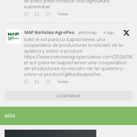
1er paso para construir una agricultura
sustentable'
Twitter
NAP Noticias AgroPec
@infonap
·
4 Ago
Salió el sol para La Suipachense: una
cooperativa de productores la rescató de la
quiebra y volvió a producir
https://www.noticiasagropecuarias.com/2026/08/0
el-sol-para-la-suipachense-una-cooperativa-
de-productores-la-rescato-de-la-quiebra-y-
volvio-a-producir/@Ruralsuipacha
Twitter
Load More
MÁS