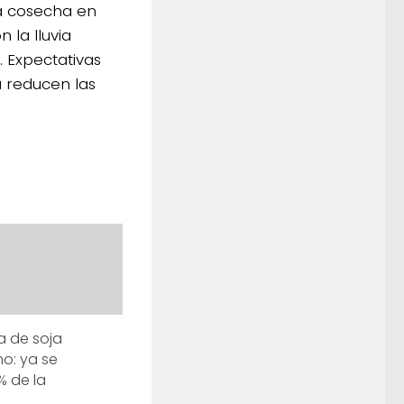
la cosecha en
 la lluvia
 Expectativas
a reducen las
a de soja
mo: ya se
% de la