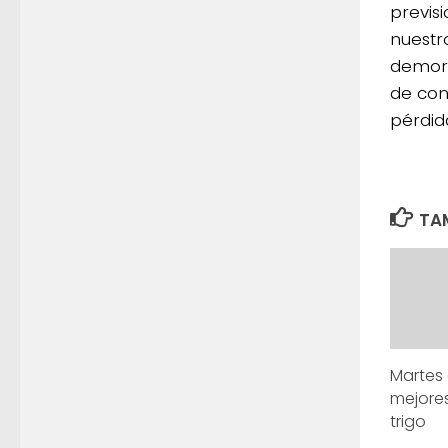
previs
nuestro
demora
de con
pérdid
TAM
Martes 
mejores
trigo