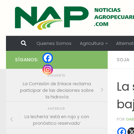
Skip to content
Quienes Somos
Agricultura
Alternat
SÍGANOS:
SOJA
SIGUIENTE
La
La Comisión de Enlace reclama
participar de las decisiones sobre
la hidrovía
ba
ANTERIOR
La lechería ‘está en rojo y con
POR
GAB
pronóstico reservado’