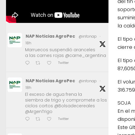
del fi
soport
suminis
la caí
NAP Noticias AgroPec
@infonap
·
El tip
18h
cierre 
Marruecos suspendió aranceles
a las carnes rojas @carne_argentina
El tip
Twitter
87,6050
NAP Noticias AgroPec
El vol
@infonap
·
18h
316.759
El exceso de agua frena la
siembra de trigo y compromete a los
SOJA
ciclos cortos @Bolsadecereales
En el 
@ArgenTrigo
dispon
Twitter
Este ú