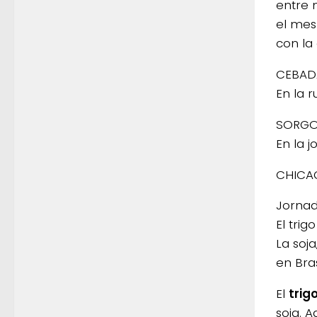
entre 
el mes
con la 
CEBAD
En la 
SORG
En la 
CHICA
Jornad
El tri
La soj
en Bras
El
trig
soja. 