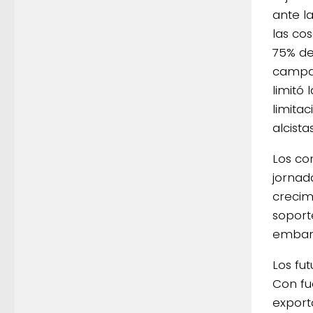
ante l
las co
75% de
campañ
limitó
limita
alcist
Los co
jornad
crecim
soport
embarc
Los fu
Con fu
export