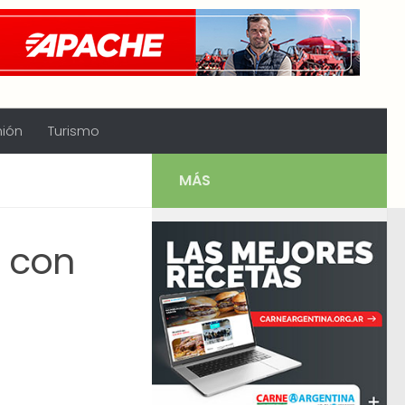
nión
Turismo
MÁS
a con