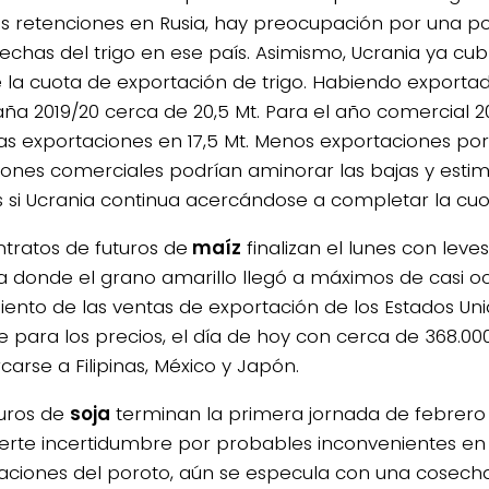
as retenciones en Rusia, hay preocupación por una po
sechas del trigo en ese país. Asimismo, Ucrania ya cub
 la cuota de exportación de trigo. Habiendo exportad
a 2019/20 cerca de 20,5 Mt. Para el año comercial 20
 las exportaciones en 17,5 Mt. Menos exportaciones por
ciones comerciales podrían aminorar las bajas y estim
as si Ucrania continua acercándose a completar la cuo
ntratos de futuros de
maíz
finalizan el lunes con leve
a donde el grano amarillo llegó a máximos de casi o
iento de las ventas de exportación de los Estados Un
e para los precios, el día de hoy con cerca de 368.00
arse a Filipinas, México y Japón.
turos de
soja
terminan la primera jornada de febrero
erte incertidumbre por probables inconvenientes en 
aciones del poroto, aún se especula con una cosech