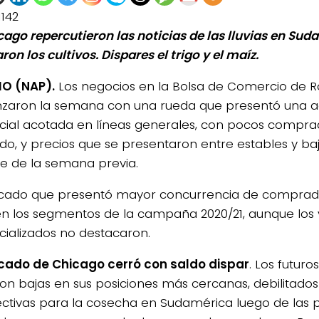
1142
cago repercutieron las noticias de las lluvias en Su
on los cultivos. Dispares el trigo y el maíz.
O (NAP).
Los negocios en la Bolsa de Comercio de R
aron la semana con una rueda que presentó una ac
ial acotada en líneas generales, con pocos compra
o, y precios que se presentaron entre estables y baji
rre de la semana previa.
cado que presentó mayor concurrencia de comprado
en los segmentos de la campaña 2020/21, aunque lo
ializados no destacaron.
cado de Chicago cerró con saldo dispar
. Los futuro
on bajas en sus posiciones más cercanas, debilitado
ctivas para la cosecha en Sudamérica luego de las p