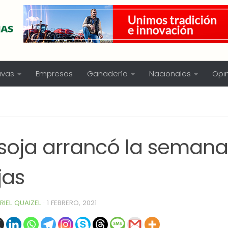
ivas
Empresas
Ganadería
Nacionales
Opi
 soja arrancó la seman
jas
RIEL QUAIZEL
·
1 FEBRERO, 2021