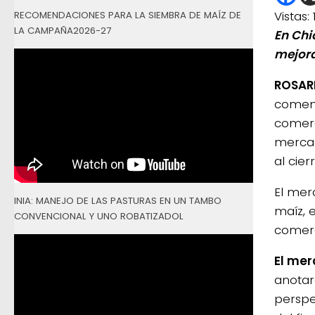
Vistas:
RECOMENDACIONES PARA LA SIEMBRA DE MAÍZ DE
LA CAMPAÑA2026-27
En Chi
mejorar
ROSARI
comenz
comerc
mercad
al cie
El mer
INIA: MANEJO DE LAS PASTURAS EN UN TAMBO
maíz, 
CONVENCIONAL Y UNO ROBATIZADOL
comerc
El mer
anotar
perspe