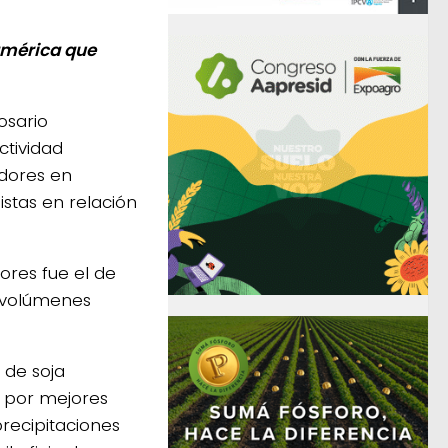
damérica que
osario
tividad
dores en
stas en relación
res fue el de
s volúmenes
s de soja
s por mejores
recipitaciones