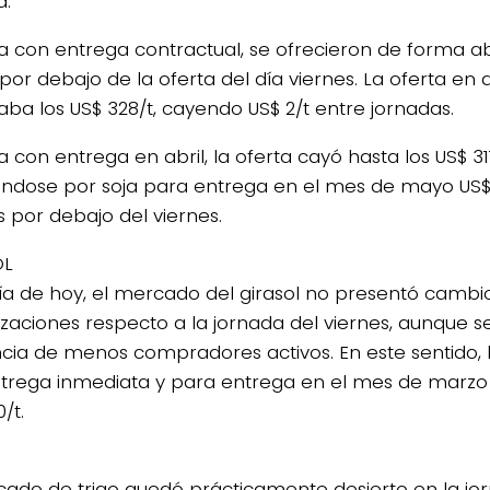
a.
ja con entrega contractual, se ofrecieron de forma abi
 por debajo de la oferta del día viernes. La oferta en 
aba los US$ 328/t, cayendo US$ 2/t entre jornadas.
a con entrega en abril, la oferta cayó hasta los US$ 317
éndose por soja para entrega en el mes de mayo US$ 3
s por debajo del viernes.
OL
día de hoy, el mercado del girasol no presentó cambi
tizaciones respecto a la jornada del viernes, aunque s
cia de menos compradores activos. En este sentido, 
trega inmediata y para entrega en el mes de marz
/t.
cado de trigo quedó prácticamente desierto en la jo