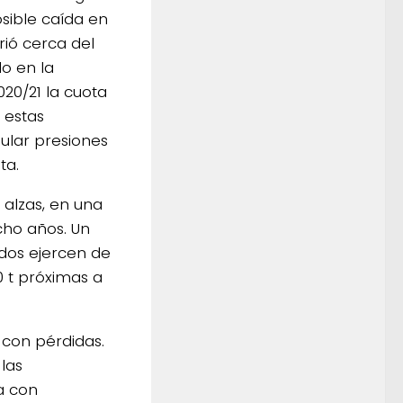
sible caída en
rió cerca del
o en la
20/21 la cuota
 estas
ular presiones
ta.
s alzas, en una
cho años. Un
idos ejercen de
0 t próximas a
 con pérdidas.
las
a con