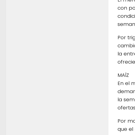
con po
condic
semana
Por tr
cambio
la entr
ofreci
MAÍZ
En el
demand
la sem
oferta
Por ma
que el