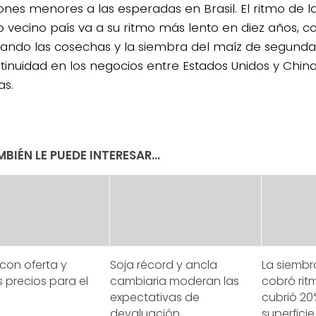
iones menores a las esperadas en Brasil. El ritmo de 
 vecino país va a su ritmo más lento en diez años, con
ndo las cosechas y la siembra del maíz de segunda.
tinuidad en los negocios entre Estados Unidos y Chin
as.
BIÉN LE PUEDE INTERESAR...
con oferta y
Soja récord y ancla
La siembr
 precios para el
cambiaria moderan las
cobró rit
expectativas de
cubrió 20
devaluación
superficie