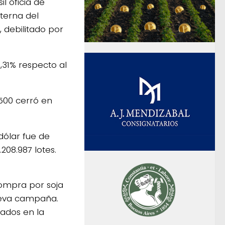
l oficia de
terna del
, debilitado por
,31% respecto al
500 cerró en
dólar fue de
208.987 lotes.
compra por soja
nueva campaña.
ados en la