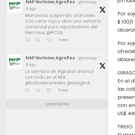
jornad
NAP Noticias AgroPec
@infonap
·
6 Ago
Por so
Marruecos suspendió aranceles
a la carne roja y abre una ventana
$ 100/t
comercial para exportadores del
alcanz
Mercosur @IPCVA
Twitter
Por soj
ofreci
NAP Noticias AgroPec
@infonap
·
dólare
6 Ago
La siembra de #girasol arrancó
GIRAS
con todo en el NEA
En el 
@Bolsadecereales @asagirok
las co
Twitter
presen
Load More
con en
US$ 440
TRIGO
El mer