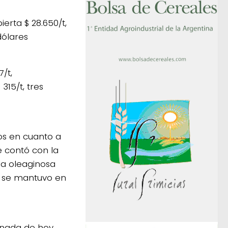
erta $ 28.650/t,
dólares
/t,
15/t, tres
os en cuanto a
e contó con la
la oleaginosa
o se mantuvo en
rnada de hoy,