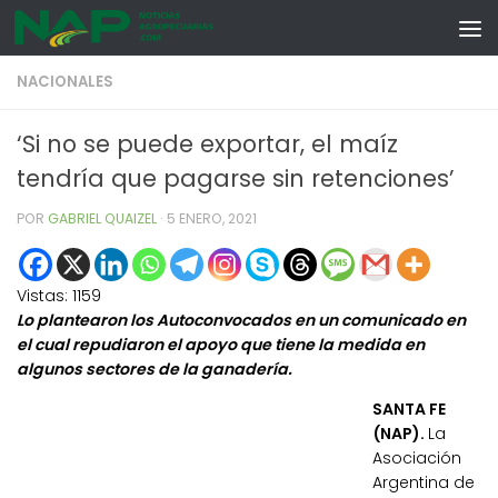
Skip to content
NACIONALES
‘Si no se puede exportar, el maíz
tendría que pagarse sin retenciones’
POR
GABRIEL QUAIZEL
·
5 ENERO, 2021
Vistas:
1159
Lo plantearon los Autoconvocados en un comunicado en
el cual repudiaron el apoyo que tiene la medida en
algunos sectores de la ganadería.
SANTA FE
(NAP).
La
Asociación
Argentina de