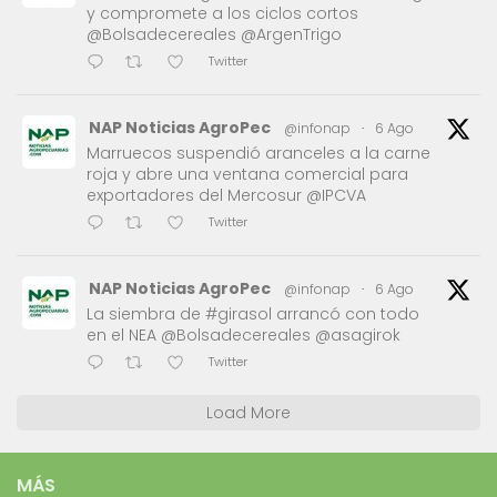
y compromete a los ciclos cortos
@Bolsadecereales @ArgenTrigo
Twitter
NAP Noticias AgroPec
@infonap
·
6 Ago
Marruecos suspendió aranceles a la carne
roja y abre una ventana comercial para
exportadores del Mercosur @IPCVA
Twitter
NAP Noticias AgroPec
@infonap
·
6 Ago
La siembra de #girasol arrancó con todo
en el NEA @Bolsadecereales @asagirok
Twitter
Load More
MÁS