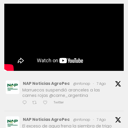
NAP Noticias AgroPec
@infonap
·
7 Ago
Marruecos suspendió aranceles a las
carnes rojas @carne_argentina
Twitter
NAP Noticias AgroPec
@infonap
·
7 Ago
El exceso de agua frena la siembra de trigo