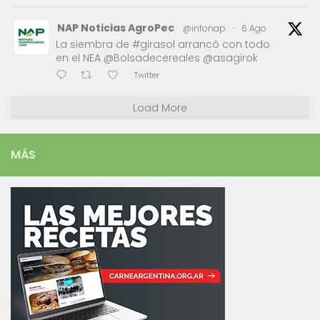
NAP Noticias AgroPec
@infonap
·
6 Ago
La siembra de #girasol arrancó con todo
en el NEA @Bolsadecereales @asagirok
Twitter
Load More
MÁS