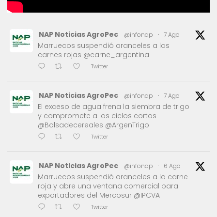
NAP Noticias AgroPec
@infonap
·
7 Ago
Marruecos suspendió aranceles a las
carnes rojas @carne_argentina
Twitter
NAP Noticias AgroPec
@infonap
·
7 Ago
El exceso de agua frena la siembra de trigo
y compromete a los ciclos cortos
@Bolsadecereales @ArgenTrigo
Twitter
NAP Noticias AgroPec
@infonap
·
6 Ago
Marruecos suspendió aranceles a la carne
roja y abre una ventana comercial para
exportadores del Mercosur @IPCVA
Twitter