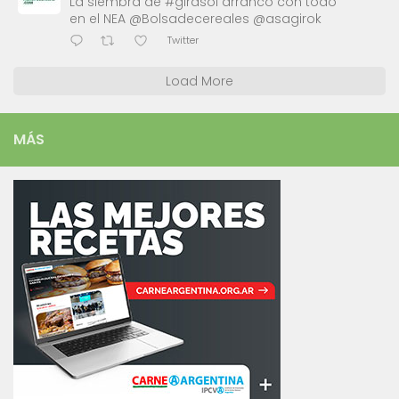
La siembra de #girasol arrancó con todo
en el NEA @Bolsadecereales @asagirok
Twitter
Load More
MÁS