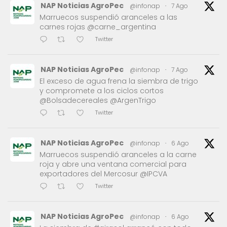
NAP Noticias AgroPec
@infonap
·
7 Ago
Marruecos suspendió aranceles a las
carnes rojas @carne_argentina
Twitter
NAP Noticias AgroPec
@infonap
·
7 Ago
El exceso de agua frena la siembra de trigo
y compromete a los ciclos cortos
@Bolsadecereales @ArgenTrigo
Twitter
NAP Noticias AgroPec
@infonap
·
6 Ago
Marruecos suspendió aranceles a la carne
roja y abre una ventana comercial para
exportadores del Mercosur @IPCVA
Twitter
NAP Noticias AgroPec
@infonap
·
6 Ago