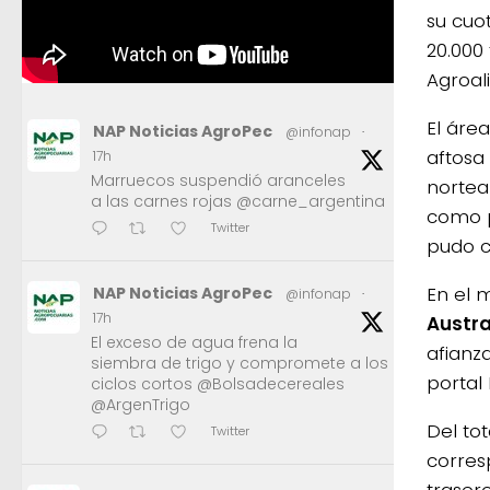
su cuo
20.000
Agroali
El áre
NAP Noticias AgroPec
@infonap
·
aftosa
17h
Marruecos suspendió aranceles
nortea
a las carnes rojas @carne_argentina
como p
Twitter
pudo c
En el 
NAP Noticias AgroPec
@infonap
·
17h
Austra
El exceso de agua frena la
afianz
siembra de trigo y compromete a los
portal
ciclos cortos @Bolsadecereales
@ArgenTrigo
Del to
Twitter
corres
trasero