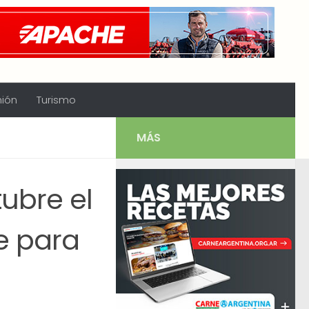
nión
Turismo
MÁS
ubre el
e para