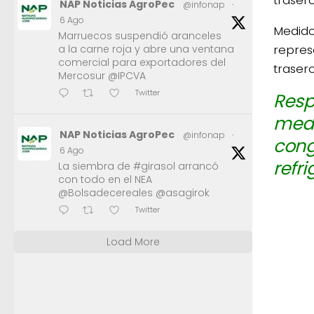
NAP Noticias AgroPec
@infonap
·
6 Ago
Medido
Marruecos suspendió aranceles
repres
a la carne roja y abre una ventana
comercial para exportadores del
traser
Mercosur @IPCVA
Twitter
Resp
medi
NAP Noticias AgroPec
@infonap
·
cong
6 Ago
refr
La siembra de #girasol arrancó
con todo en el NEA
@Bolsadecereales @asagirok
Twitter
Load More