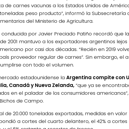
ta de carnes vacunas a los Estados Unidos de América
 toneladas peso producto”, informó la Subsecretaría
mentarios del Ministerio de Agricultura.
a conducida por Javier Preciado Patiño recordó que la 
 de 2001 mantuvo a los exportadores argentinos lejo
mericano por casi dos décadas. “Recién en 2019 volve
aís proveedor regular de carnes”. Sin embargo, el 
umplirse con todo el volumen.
mercado estadounidense la
Argentina compite con 
lia, Canadá y Nueva Zelanda,
“que ya se encontrab
ados en el paladar de los consumidores americanos”,
 Bichos de Campo.
tal de 20.000 toneladas exportadas, medidas en valor 
pondió a cortes del cuarto delantero, el 42% a cortes
, y el 6% restante a recortes de troceo.