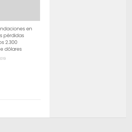
nundaciones en
as pérdidas
os 2.300
de dólares
019