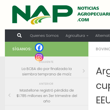
Skip to content
Quienes Somos
Agricultura
Alternat
SÍGANOS:
BOVIN
SIGUIENTE
Ar
La BCBA dio por finalizada la
siembra temprana de maíz
cu
ANTERIOR
Mastellone registró pérdida de
EE
$1.785 millones en 3er trimestre del
año