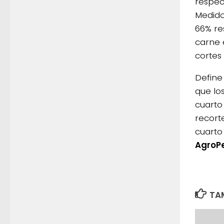
respec
Medido
66% re
carne 
cortes 
Define
que lo
cuarto
recort
cuarto 
AgroP
TAM