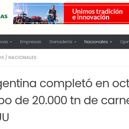
ivas
Empresas
Ganadería
Nacionales
Opi
OS
/
NACIONALES
gentina completó en oct
po de 20.000 tn de carn
UU