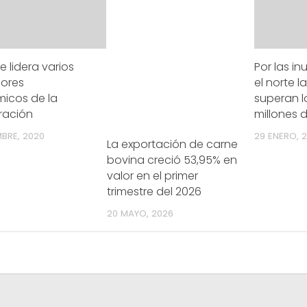
e lidera varios
Por las i
dores
el norte l
icos de la
superan l
ración
millones 
MBRE, 2020
29 ENERO, 2
La exportación de carne
bovina creció 53,95% en
valor en el primer
trimestre del 2026
20 MAYO, 2026