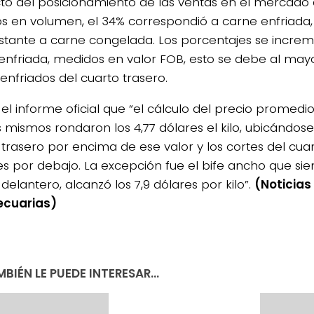
to del posicionamiento de las ventas en el mercado
s en volumen, el 34% correspondió a carne enfriada,
stante a carne congelada. Los porcentajes se incre
enfriada, medidos en valor FOB, esto se debe al mayo
enfriados del cuarto trasero.
 el informe oficial que “el cálculo del precio promedi
s mismos rondaron los 4,77 dólares el kilo, ubicándose
 trasero por encima de ese valor y los cortes del cua
es por debajo. La excepción fue el bife ancho que sie
delantero, alcanzó los 7,9 dólares por kilo”.
(Noticias
ecuarias)
BIÉN LE PUEDE INTERESAR...