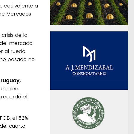
, equivalente a
 de Mercados
crisis de la
s del mercado
r al ruedo
año pasado no
Uruguay,
an bien
 recordó el
FOB, el 52%
 del cuarto