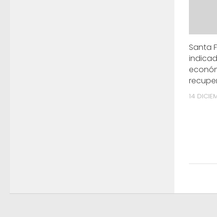
Santa F
indica
económ
recupe
14 DICIE