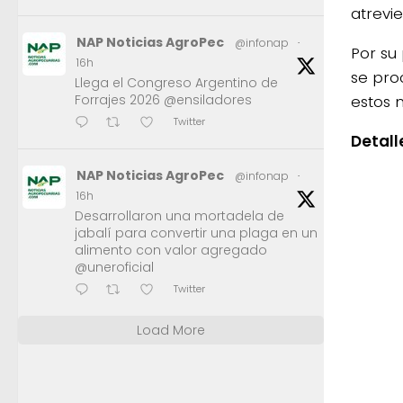
atrevi
NAP Noticias AgroPec
@infonap
·
Por su
16h
se pro
Llega el Congreso Argentino de
estos 
Forrajes 2026 @ensiladores
Twitter
Detall
NAP Noticias AgroPec
@infonap
·
16h
Desarrollaron una mortadela de
jabalí para convertir una plaga en un
alimento con valor agregado
@uneroficial
Twitter
Load More