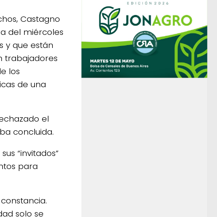
echos, Castagno
ia del miércoles
s y que están
on trabajadores
e los
ticas de una
 rechazado el
ba concluida.
sus “invitados”
ntos para
 constancia.
dad solo se