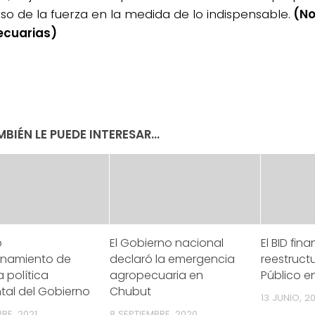
so de la fuerza en la medida de lo indispensable.
(No
ecuarias)
BIÉN LE PUEDE INTERESAR...
o
El Gobierno nacional
El BID fin
onamiento de
declaró la emergencia
reestruct
a política
agropecuaria en
Público e
tal del Gobierno
Chubut
13 JUNIO, 2
RE, 2021
8 SEPTIEMBRE, 2020