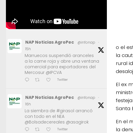
NAP Noticias AgroPec
@infonap
·
o el e
15h
la cau
Marruecos suspendió aranceles
a la carne roja y abre una ventana
rural 
comercial para exportadores del
desaloj
Mercosur @IPCVA
Twitter
El ex 
ministr
NAP Noticias AgroPec
@infonap
·
festej
16h
Santa 
La siembra de #girasol arrancó
con todo en el NEA
En el 
@Bolsadecereales @asagirok
la den
Twitter