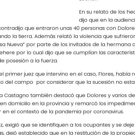
En su relato de los h
dijo que en la audienc
contradijo que entraron unas 40 personas con Dolore
ando la tierra. Además relató la violencia que sufrier
sa Nueva” por parte de los invitados de la hermana d
ehere por lo cual dijo que se cumplían las caracterís
e posesión a la fuerza.
el primer juez que intervino en el caso, Flores, había
jo del campo por considerar que la sucesión no esta
za Castagno también destacó que Dolores y varios de 
nen domicilio en la provincia y remarcó los impedime
ar en el contexto de la pandemia por coronavirus.
z, exigió que se identifiquen a los ocupantes y se deje
, dejó establecido que en la restitución de la propie