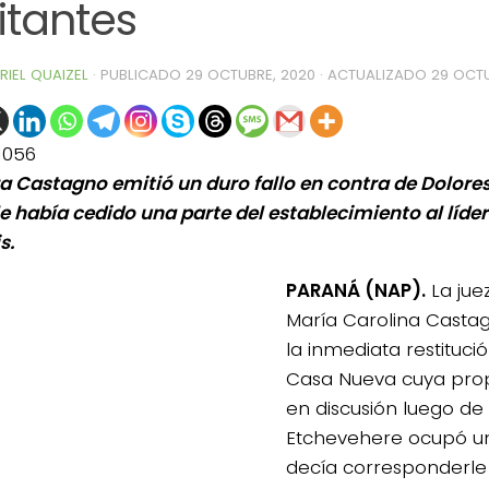
itantes
RIEL QUAIZEL
· PUBLICADO
29 OCTUBRE, 2020
· ACTUALIZADO
29 OCTU
1056
za Castagno emitió un duro fallo en contra de Dolore
le había cedido una parte del establecimiento al líder
s.
PARANÁ (NAP).
La jue
María Carolina Casta
la inmediata restituc
Casa Nueva cuya pro
en discusión luego de
Etchevehere ocupó u
decía corresponderle