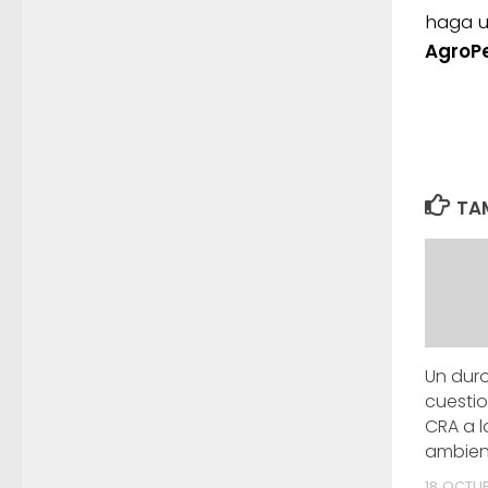
haga u
AgroP
TAM
Un dur
cuesti
CRA a l
ambien
18 OCTUB