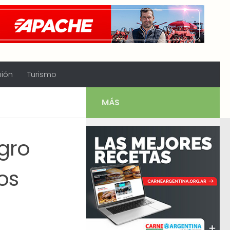
nión
Turismo
MÁS
egro
os