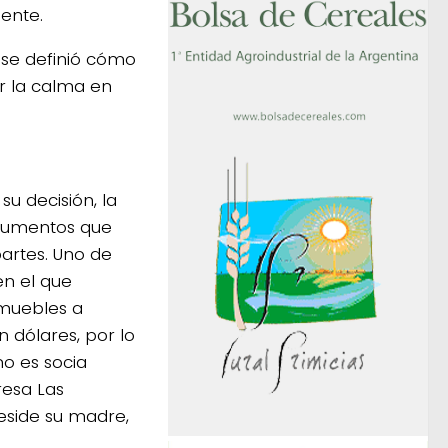
ente.
o se definió cómo
r la calma en
u decisión, la
ocumentos que
artes. Uno de
en el que
nmuebles a
 dólares, por lo
o es socia
resa Las
reside su madre,