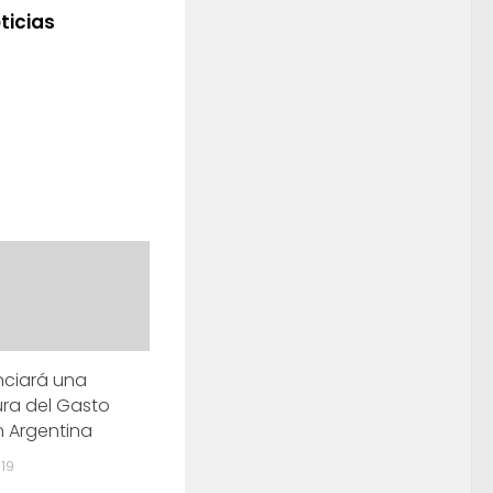
ticias
anciará una
ura del Gasto
n Argentina
019