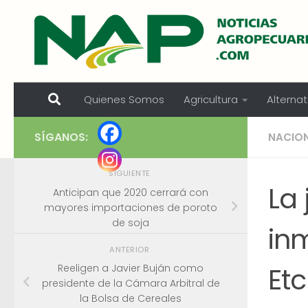
Skip to content
Quienes Somos
Agricultura
Alternat
SÍGANOS:
NACIO
SIGUIENTE
La 
Anticipan que 2020 cerrará con
mayores importaciones de poroto
de soja
in
ANTERIOR
Et
Reeligen a Javier Buján como
presidente de la Cámara Arbitral de
la Bolsa de Cereales