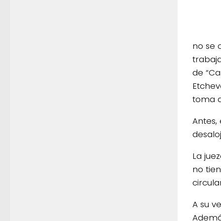
no se 
trabaj
de “Ca
Etchev
toma d
Antes, 
desalo
La jue
no tie
circul
A su ve
Además