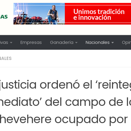
ivas
Empresas
Ganadería
Nacionales
Opi
NALES
justicia ordenó el ‘reint
mediato’ del campo de l
chevehere ocupado por