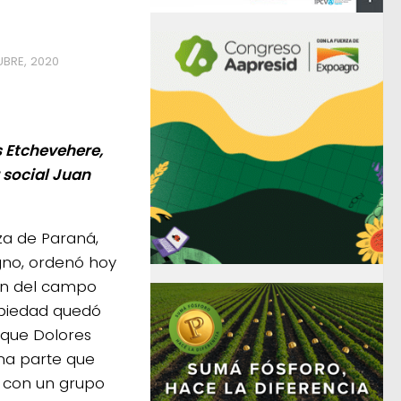
BRE, 2020
s Etchevehere,
 social Juan
za de Paraná,
gno, ordenó hoy
ión del campo
piedad quedó
 que Dolores
na parte que
 con un grupo