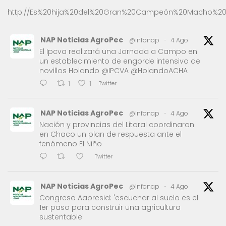
http://Es%20hija%20del%20Gran%20Campeón%20Macho%20
NAP Noticias AgroPec
@infonap
·
4 Ago
El Ipcva realizará una Jornada a Campo en
un establecimiento de engorde intensivo de
novillos Holando @IPCVA @HolandoACHA
Twitter
1
1
NAP Noticias AgroPec
@infonap
·
4 Ago
Nación y provincias del Litoral coordinaron
en Chaco un plan de respuesta ante el
fenómeno El Niño
Twitter
NAP Noticias AgroPec
@infonap
·
4 Ago
Congreso Aapresid: 'escuchar al suelo es el
1er paso para construir una agricultura
sustentable'