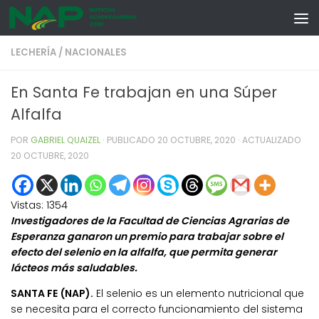
Skip to content
LECHERÍA
/
NACIONALES
En Santa Fe trabajan en una Súper
Alfalfa
POR
GABRIEL QUAIZEL
· PUBLICADO
20 OCTUBRE, 2020
· ACTUALIZADO
20 OCTUBRE, 2020
Vistas:
1354
Investigadores de la Facultad de Ciencias Agrarias de
Esperanza ganaron un premio para trabajar sobre el
efecto del selenio en la alfalfa, que permita generar
lácteos más saludables.
SANTA FE (NAP).
El selenio es un elemento nutricional que
se necesita para el correcto funcionamiento del sistema