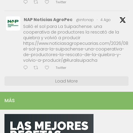
Twitter
NAP Noticias AgroPec
@infonap
·
4 Ago
Salió el sol para La Suipachense: una
cooperativa de productores la rescató de la
quiebra y volvió a producir
https://www.noticiasagropecuarias.com/2026/08/0
el-sol-para-la-suipachense-una-cooperativa-
de-productores-la-rescato-de-la-quiebra-y-
volvio-a-producir/@Ruralsuipacha
Twitter
Load More
MÁS