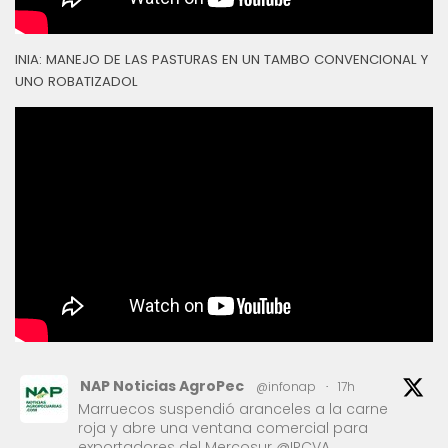
INIA: MANEJO DE LAS PASTURAS EN UN TAMBO CONVENCIONAL Y
UNO ROBATIZADOL
NAP Noticias AgroPec
@infonap
·
17h
Marruecos suspendió aranceles a la carne
roja y abre una ventana comercial para
exportadores del Mercosur @IPCVA