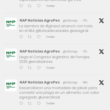
Twitter
NAP Noticias AgroPec
@infonap
·
17h
La siembra de #girasol arrancó con todo
en el NEA @Bolsadecereales @asagirok
Twitter
NAP Noticias AgroPec
@infonap
·
17h
Llega el Congreso Argentino de Forrajes
2026 @ensiladores
Twitter
NAP Noticias AgroPec
@infonap
·
18h
Desarrollaron una mortadela de jabalí para
convertir una plaga en un alimento con valor
agregado @uneroficial
Twitter