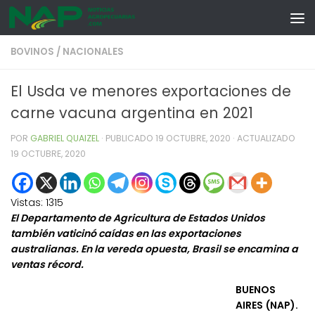
Skip to content
BOVINOS
/
NACIONALES
El Usda ve menores exportaciones de
carne vacuna argentina en 2021
POR
GABRIEL QUAIZEL
· PUBLICADO
19 OCTUBRE, 2020
· ACTUALIZADO
19 OCTUBRE, 2020
Vistas:
1315
El Departamento de Agricultura de Estados Unidos
también vaticinó caídas en las exportaciones
australianas. En la vereda opuesta, Brasil se encamina a
ventas récord.
BUENOS
AIRES (NAP).