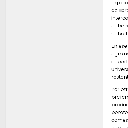
explic
de lib
interc
debe s
debe li
En ese
agroin
import
univer
restan
Por ot
prefer
produc
poroto 
comest
como m