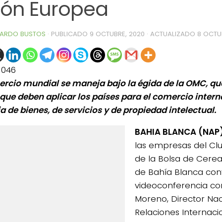
ión Europea
ARDO BUSTOS
· PUBLICADO
9 OCTUBRE, 2020
· ACTUALIZADO
8 OCTU
1046
ercio mundial se maneja bajo la égida de la OMC, qu
 que deben aplicar los países para el comercio intern
a de bienes, de servicios y de propiedad intelectual.
BAHIA BLANCA (NAP
las empresas del Clu
de la Bolsa de Cerea
de Bahía Blanca con
videoconferencia co
Moreno, Director Nac
Relaciones Internaci