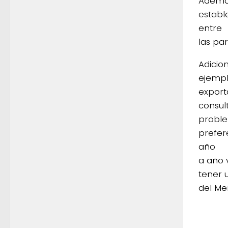
Además
establ
entre
las par
Adicio
ejempl
export
consult
proble
prefere
año
a año 
tener 
del Me