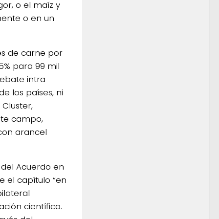
or, o el maíz y
mente o en un
es de carne por
.5% para 99 mil
debate intra
e los países, ni
 Cluster,
este campo,
con arancel
s del Acuerdo en
e el capítulo “en
lateral
ión científica.