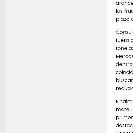
arance
las fr
plazo 
Consul
fuera d
tonela
Mercos
dentro
coinci
buscan
reduci
Finalm
materia
primer
destac