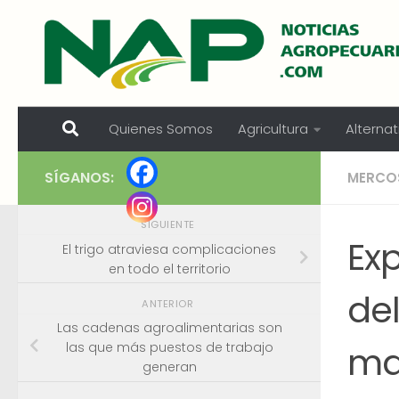
Skip to content
Quienes Somos
Agricultura
Alternat
SÍGANOS:
MERCO
SIGUIENTE
Ex
El trigo atraviesa complicaciones
en todo el territorio
del
ANTERIOR
Las cadenas agroalimentarias son
ma
las que más puestos de trabajo
generan