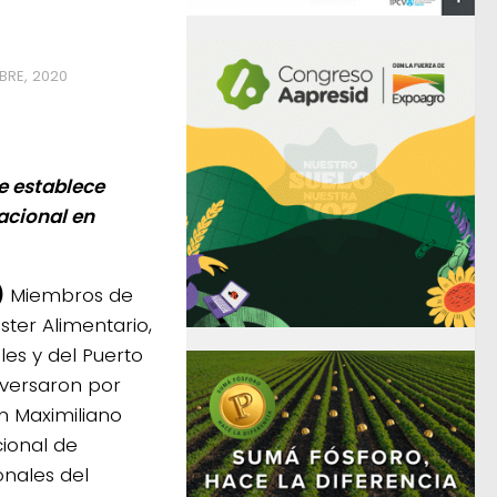
BRE, 2020
e establece
acional en
)
Miembros de
ster Alimentario,
les y del Puerto
versaron por
n Maximiliano
ional de
onales del