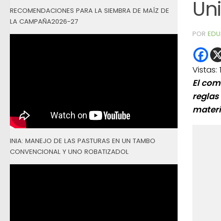
Un
RECOMENDACIONES PARA LA SIEMBRA DE MAÍZ DE
LA CAMPAÑA2026-27
POR
EDU
Vistas:
El com
reglas
materi
INIA: MANEJO DE LAS PASTURAS EN UN TAMBO
CONVENCIONAL Y UNO ROBATIZADOL