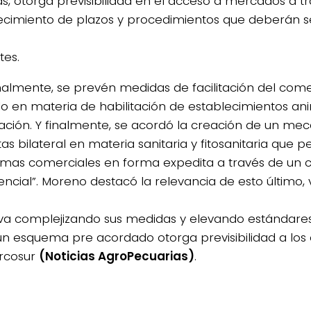
, otorga previsibilidad en el acceso a mercados a tr
ecimiento de plazos y procedimientos que deberán s
tes.
nalmente, se prevén medidas de facilitación del come
o en materia de habilitación de establecimientos an
ación. Y finalmente, se acordó la creación de un me
as bilateral en materia sanitaria y fitosanitaria que p
mas comerciales en forma expedita a través de un 
ncial”. Moreno destacó la relevancia de esto último, v
va complejizando sus medidas y elevando estándare
un esquema pre acordado otorga previsibilidad a los
rcosur
(Noticias AgroPecuarias)
.