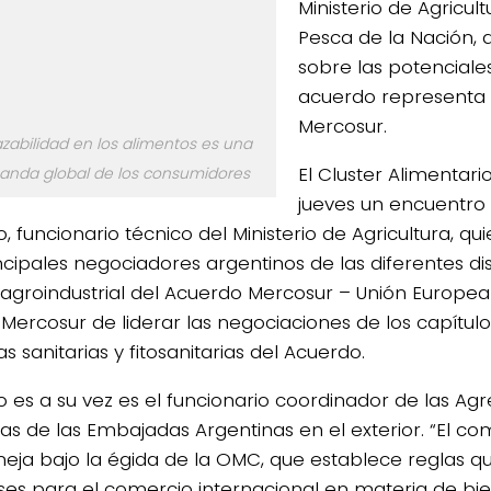
Ministerio de Agricul
Pesca de la Nación, 
sobre las potenciale
acuerdo representa 
Mercosur.
azabilidad en los alimentos es una
El Cluster Alimentar
nda global de los consumidores
jueves un encuentro
 funcionario técnico del Ministerio de Agricultura, qu
ncipales negociadores argentinos de las diferentes dis
 agroindustrial del Acuerdo Mercosur – Unión Europe
l Mercosur de liderar las negociaciones de los capítul
 sanitarias y fitosanitarias del Acuerdo.
 es a su vez es el funcionario coordinador de las Ag
las de las Embajadas Argentinas en el exterior. “El c
eja bajo la égida de la OMC, que establece reglas q
íses para el comercio internacional en materia de bie