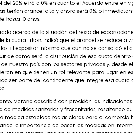
l del 20% e irá a 0% en cuanto el Acuerdo entre en vig
utas tenían arancel alto y ahora será 0%, o inmediata
de hasta 10 años.
tado acerca de la situación del resto de exportacion
e la cuota Hilton, indicó que el arancel se reduce a 7
das. El expositor informó que aún no se consolidó el 
ur de cómo será la distribución de esa cuota dentro d
 de nuestro país con los sectores privados y, desde el
dieron en que tienen un rol relevante para jugar en 
do ser parte del contingente que integre esa cuota 
do.
ente, Moreno describió con precisión las indicacione
 de medidas sanitarias y fitosanitarias, resaltando qu
a medida establece reglas claras para el comercio bi
ando la importancia de basar las medidas en informac