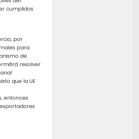
avés del
er cumplidos
rcio, por
imales para
canismo de
ermitirá resolver
canal
isto que la UE
s, entonces
 exportadores