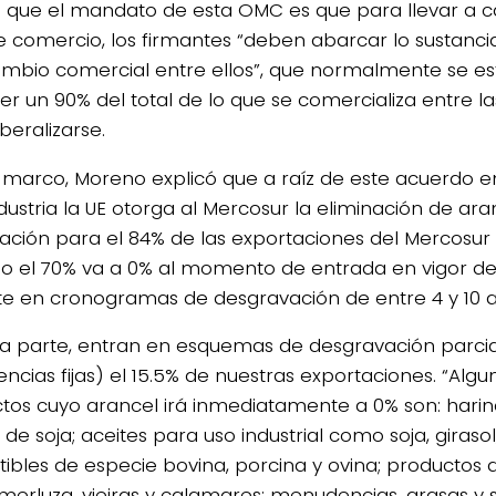
ó que el mandato de esta OMC es que para llevar a 
re comercio, los firmantes “deben abarcar lo sustancia
ambio comercial entre ellos”, que normalmente se e
er un 90% del total de lo que se comercializa entre la
beralizarse.
 marco, Moreno explicó que a raíz de este acuerdo e
dustria la UE otorga al Mercosur la eliminación de ar
ación para el 84% de las exportaciones del Mercosur a
so el 70% va a 0% al momento de entrada en vigor del
te en cronogramas de desgravación de entre 4 y 10 a
ra parte, entran en esquemas de desgravación parcia
encias fijas) el 15.5% de nuestras exportaciones. “Alg
tos cuyo arancel irá inmediatamente a 0% son: harin
de soja; aceites para uso industrial como soja, giraso
ibles de especie bovina, porcina y ovina; productos 
erluza, vieiras y calamares; menudencias, grasas y