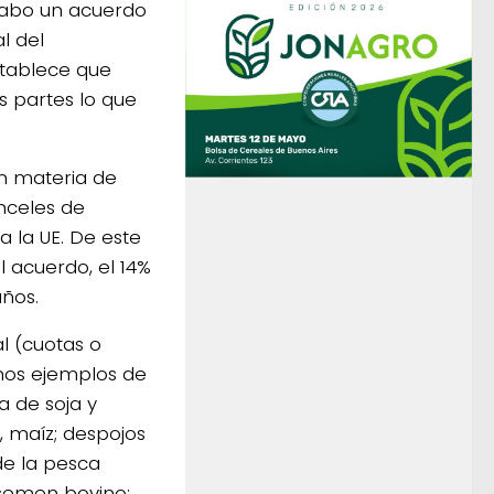
cabo un acuerdo
l del
stablece que
s partes lo que
n materia de
anceles de
 la UE. De este
 acuerdo, el 14%
ños.
l (cuotas o
unos ejemplos de
a de soja y
l, maíz; despojos
de la pesca
 semen bovino;