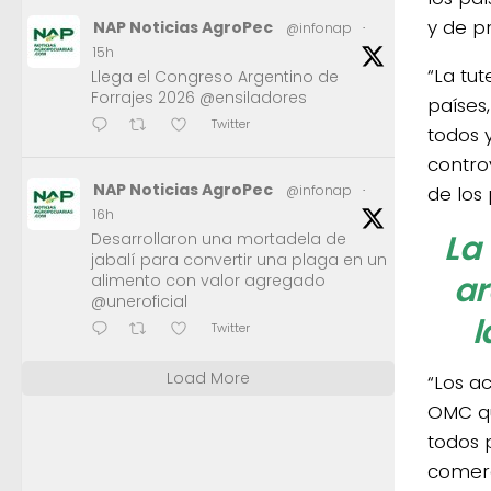
y de pr
NAP Noticias AgroPec
@infonap
·
15h
“La tu
Llega el Congreso Argentino de
Forrajes 2026 @ensiladores
países
Twitter
todos 
contro
NAP Noticias AgroPec
de los
@infonap
·
16h
La
Desarrollaron una mortadela de
jabalí para convertir una plaga en un
ar
alimento con valor agregado
@uneroficial
l
Twitter
Load More
“Los a
OMC qu
todos 
comerc