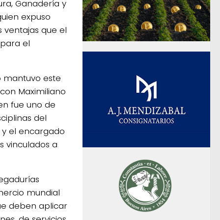
tura, Ganadería y
quien expuso
s ventajas que el
para el
io mantuvo este
 con Maximiliano
ien fue uno de
ciplinas del
a y el encargado
os vinculados a
regadurías
omercio mundial
ue deben aplicar
nes, de servicios