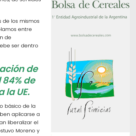
es de los mismos
olamos entre
ón de
debe ser dentro
nación de
l 84% de
 la UE.
o básico de la
eben aplicarse a
n liberalizar el
ostuvo Moreno y