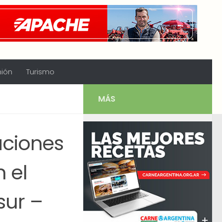
nión
Turismo
MÁS
aciones
n el
sur –