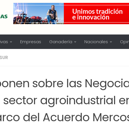
ivas
Empresas
Ganadería
Nacionales
Opi
SUR
ponen sobre las Negoci
 sector agroindustrial e
rco del Acuerdo Merco