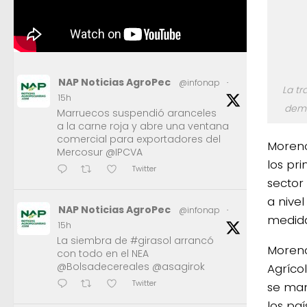
NAP Noticias AgroPec
@infonap
·
La tr
15h
dema
Marruecos suspendió aranceles
a la carne roja y abre una ventana
comercial para exportadores del
Moreno,
Mercosur @IPCVA
los pri
Twitter
sector
a nive
NAP Noticias AgroPec
@infonap
·
medidas
15h
La siembra de #girasol arrancó
Moreno
con todo en el NEA
@Bolsadecereales @asagirok
Agríco
Twitter
se man
los pa