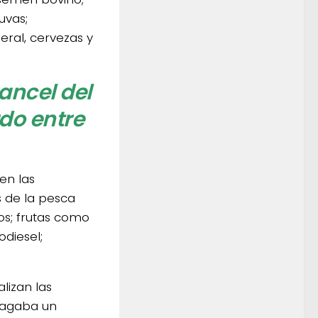
uvas;
eral, cervezas y
ancel del
rdo entre
en las
s de la pesca
ios; frutas como
odiesel;
lizan las
pagaba un