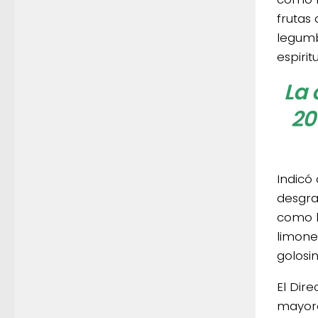
frutas
legumb
espirit
La 
20
Indicó
desgra
como l
limones
golosi
El Dir
mayore