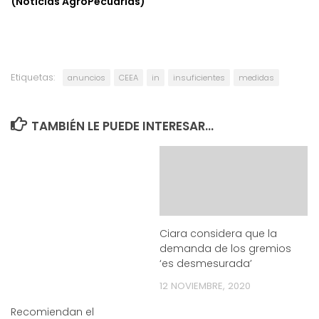
(Noticias AgroPecuarias)
Etiquetas:
anuncios
CEEA
in
insuficientes
medidas
TAMBIÉN LE PUEDE INTERESAR...
Ciara considera que la
demanda de los gremios
‘es desmesurada’
12 NOVIEMBRE, 2020
Recomiendan el