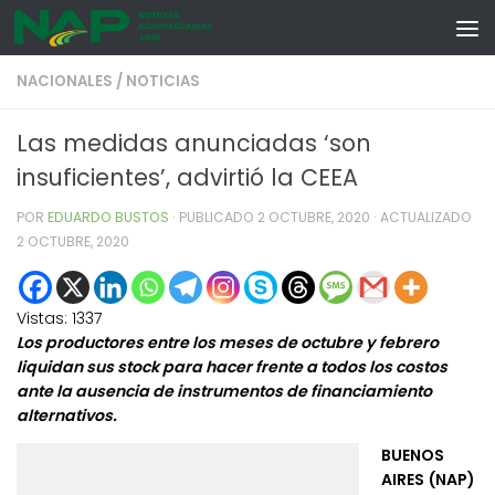
Skip to content
NACIONALES
/
NOTICIAS
Las medidas anunciadas ‘son
insuficientes’, advirtió la CEEA
POR
EDUARDO BUSTOS
· PUBLICADO
2 OCTUBRE, 2020
· ACTUALIZADO
2 OCTUBRE, 2020
Vistas:
1337
Los productores entre los meses de octubre y febrero
liquidan sus stock para hacer frente a todos los costos
ante la ausencia de instrumentos de financiamiento
alternativos.
BUENOS
AIRES (NAP)