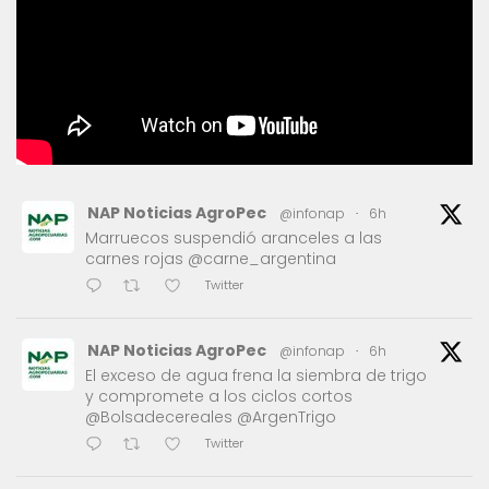
NAP Noticias AgroPec
@infonap
·
6h
Marruecos suspendió aranceles a las
carnes rojas @carne_argentina
Twitter
NAP Noticias AgroPec
@infonap
·
6h
El exceso de agua frena la siembra de trigo
y compromete a los ciclos cortos
@Bolsadecereales @ArgenTrigo
Twitter