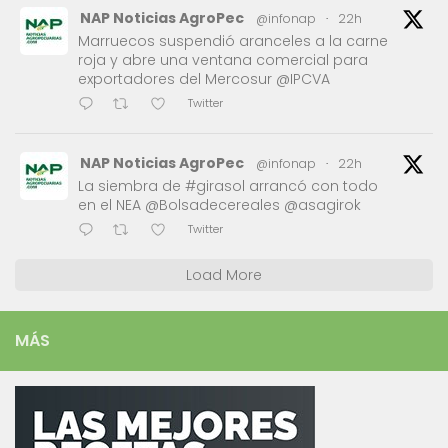
NAP Noticias AgroPec
@infonap
·
22h
Marruecos suspendió aranceles a la carne
roja y abre una ventana comercial para
exportadores del Mercosur @IPCVA
Twitter
NAP Noticias AgroPec
@infonap
·
22h
La siembra de #girasol arrancó con todo
en el NEA @Bolsadecereales @asagirok
Twitter
Load More
MÁS