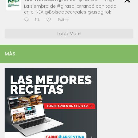
La siembra de #girasol arrancó con todo
en el NEA @Bolsadecereales @asagirok
Twitter
Load More
MÁS