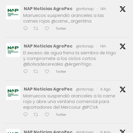
NAP Noticias AgroPec
@infonap
·
14h
Marruecos suspendió aranceles a las
carnes rojas @carne_argentina
Twitter
NAP Noticias AgroPec
@infonap
·
14h
El exceso de agua frena la siembra de trigo
y compromete a los ciclos cortos
@Bolsadecereales @ArgenTrigo
Twitter
NAP Noticias AgroPec
@infonap
·
6 Ago
Marruecos suspendió aranceles a la carne
roja y abre una ventana comercial para
exportadores del Mercosur @IPCVA
Twitter
NAP Noticias AgroPec
@infonap
·
6 Ago