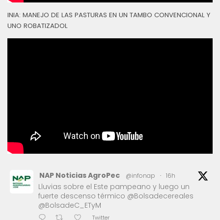
INIA: MANEJO DE LAS PASTURAS EN UN TAMBO CONVENCIONAL Y
UNO ROBATIZADOL
NAP Noticias AgroPec
@infonap
·
16h
Lluvias sobre el Este pampeano y luego un
fuerte descenso térmico @Bolsadecereales
@BolsadeC_ETyM
Twitter