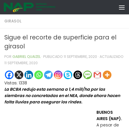
Skip to content
GIRASOL
Sigue el recorte de superficie para el
girasol
POR
GABRIEL QUAIZEL
· PUBLICADO
11 SEPTIEMBRE, 2020
· ACTUALIZADO
11 SEPTIEMBRE, 2020
Vistas:
1338
La BCBA redujo esta semana a 1,4 mill/ha por las
siembras no concretadas en el NEA, donde ahora hacen
falta lluvias para asegurar los rindes.
BUENOS
AIRES (NAP).
A pesar de