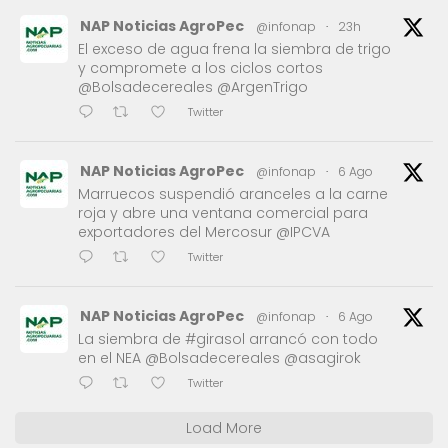
NAP Noticias AgroPec
@infonap
·
23h
El exceso de agua frena la siembra de trigo
y compromete a los ciclos cortos
@Bolsadecereales @ArgenTrigo
Twitter
NAP Noticias AgroPec
@infonap
·
6 Ago
Marruecos suspendió aranceles a la carne
roja y abre una ventana comercial para
exportadores del Mercosur @IPCVA
Twitter
NAP Noticias AgroPec
@infonap
·
6 Ago
La siembra de #girasol arrancó con todo
en el NEA @Bolsadecereales @asagirok
Twitter
Load More