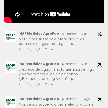
NAP Noticias AgroPec
@infonap
·
23h
Marruecos suspendió aranceles a las
carnes rojas @carne_argentina
Twitter
NAP Noticias AgroPec
@infonap
·
23h
El exceso de agua frena la siembra de trigo
y compromete a los ciclos cortos
@Bolsadecereales @ArgenTrigo
Twitter
NAP Noticias AgroPec
@infonap
·
6 Ago
Marruecos suspendió aranceles a la carne