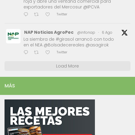
roja y abre una ventana comercial para
exportadores del Mercosur @IPCVA
Twitter
NAP Noticias AgroPec
@infonap
·
6 Ago
La siembra de #girasol arrancó con todo
en el NEA @Bolsadecereales @asagirok
Twitter
Load More
MÁS