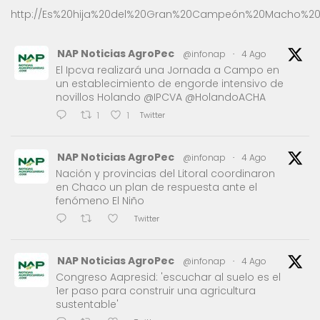
http://Es%20hija%20del%20Gran%20Campeón%20Macho%20
NAP Noticias AgroPec
@infonap
·
4 Ago
El Ipcva realizará una Jornada a Campo en
un establecimiento de engorde intensivo de
novillos Holando @IPCVA @HolandoACHA
Twitter
1
1
NAP Noticias AgroPec
@infonap
·
4 Ago
Nación y provincias del Litoral coordinaron
en Chaco un plan de respuesta ante el
fenómeno El Niño
Twitter
NAP Noticias AgroPec
@infonap
·
4 Ago
Congreso Aapresid: 'escuchar al suelo es el
1er paso para construir una agricultura
sustentable'