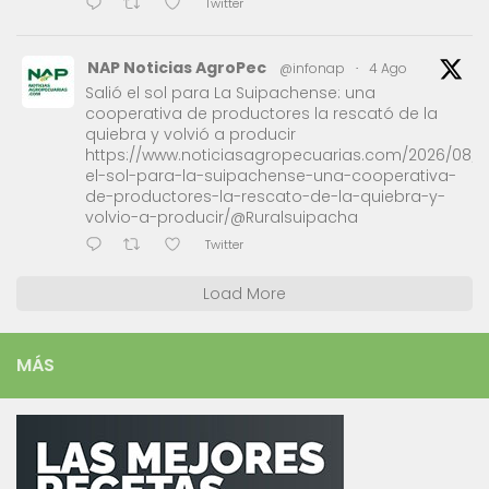
Twitter
NAP Noticias AgroPec
@infonap
·
4 Ago
Salió el sol para La Suipachense: una
cooperativa de productores la rescató de la
quiebra y volvió a producir
https://www.noticiasagropecuarias.com/2026/08/0
el-sol-para-la-suipachense-una-cooperativa-
de-productores-la-rescato-de-la-quiebra-y-
volvio-a-producir/@Ruralsuipacha
Twitter
Load More
MÁS