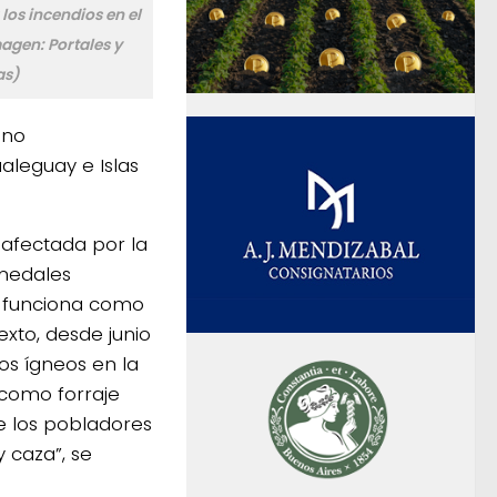
los incendios en el
magen: Portales y
as)
ano
aleguay e Islas
 afectada por la
umedales
e funciona como
xto, desde junio
s ígneos en la
como forraje
e los pobladores
 caza”, se