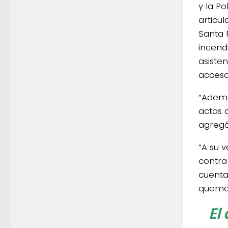
y la Po
articu
Santa 
incendi
asiste
acceso 
“Ademá
actas 
agregó
“A su v
contra
cuenta
quemas
El