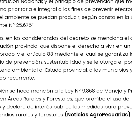
stitución Nacional; y el principio de prevención que
a prioritaria e integral a los fines de prevenir efect
el ambiente se puedan producir, según consta en la 
te Nº 25.675”.
, en los considerandos del decreto se menciona el ar
tución provincial que dispone el derecho a vivir en u
ibrado; y el artículo 83 mediante el cual se garantiza 
io de prevención, sustentabilidad y se le otorga el po
eria ambiental al Estado provincial, a los municipios 
o recurrente.
ién se hace mención a la Ley Nº 9.868 de Manejo y P
en Áreas Rurales y Forestales, que prohíbe el uso del
 y declara de interés público las medidas para preve
endios rurales y forestales
(Noticias AgroPecuarias)
.