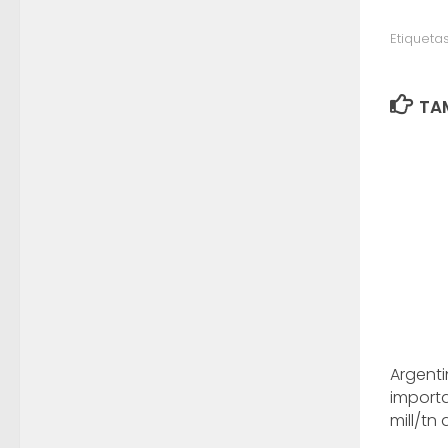
Etiquetas
TAM
Argent
import
mill/tn