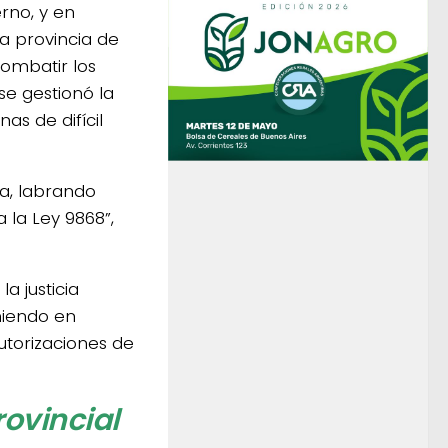
erno, y en
la provincia de
combatir los
se gestionó la
as de difícil
va, labrando
 la Ley 9868”,
a justicia
niendo en
utorizaciones de
rovincial