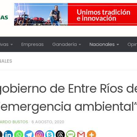
ivas
Empresas
Ganadería
Nacionales
Opi
NALES
gobierno de Entre Ríos d
 “emergencia ambiental
ARDO BUSTOS
·
6 AGOSTO, 2020