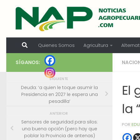
Skip to content
Quienes Somos
Agricultura
Alternat
SÍGANOS:
NACIO
SIGUIENTE
El 
Deuda: ‘a quien le toque asumir la
Presidencia en 2027 le espera una
pesadilla’
la
ANTERIOR
Sensores de seguridad para silos:
POR
EDU
una buena opción (pero hay que
poblar la Provincia de antenas)