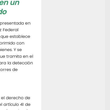
 en un
do
l presentada en
z Federal
, que establece
eprimido con
ienes. Y se
que tramita en el
Para la detección
torres de
 el derecho de
 artículo 41 de