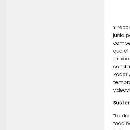
Y reco
junio 
compet
que el
prisión
consti
Poder J
tempra
videovi
Susten
“La de
todo h