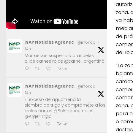
autori
zona, 
ya hab
median
de prá
NAP Noticias AgroPec
@infonap
·
compre
14h
del Ibi
Marruecos suspendió aranceles
a las carnes rojas @carne_argentina
“La zo
Twitter
bajant
caract
NAP Noticias AgroPec
@infonap
·
combus
14h
comenz
El exceso de agua frena la
zona, 
siembra de trigo y compromete a los
ciclos cortos @Bolsadecereales
para e
@ArgenTrigo
o como
Twitter
destac