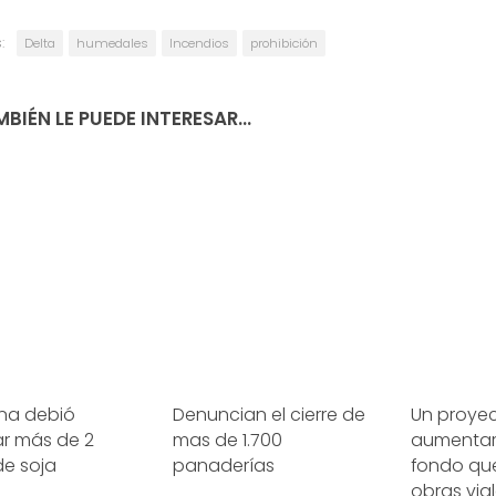
:
Delta
humedales
Incendios
prohibición
BIÉN LE PUEDE INTERESAR...
ina debió
Denuncian el cierre de
Un proye
ar más de 2
mas de 1.700
aumentar 
 de soja
panaderías
fondo que
obras vial