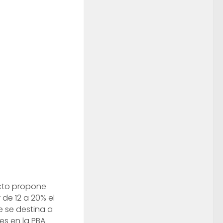
cto propone
de 12 a 20% el
 se destina a
es en la PBA