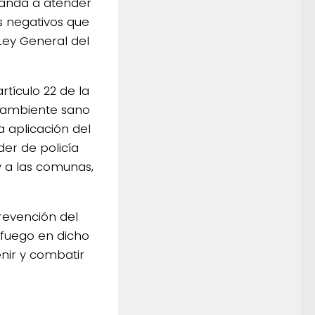
 manda a atender
os negativos que
Ley General del
tículo 22 de la
n ambiente sano
la aplicación del
der de policía
y a las comunas,
revención del
 fuego en dicho
nir y combatir