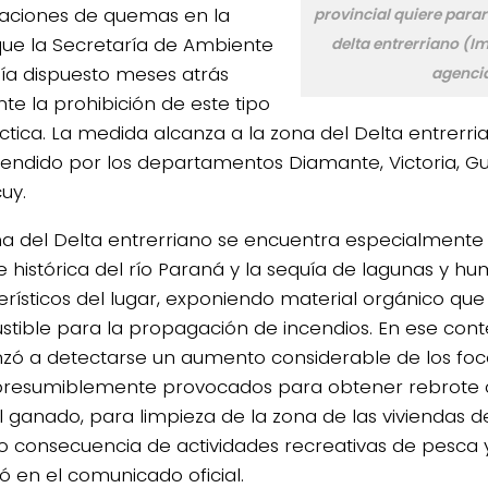
zaciones de quemas en la
provincial quiere parar 
que la Secretaría de Ambiente
delta entrerriano (I
ía dispuesto meses atrás
agenci
te la prohibición de este tipo
ctica. La medida alcanza a la zona del Delta entrerri
ndido por los departamentos Diamante, Victoria, Gu
cuy.
na del Delta entrerriano se encuentra especialmente
e histórica del río Paraná y la sequía de lagunas y h
erísticos del lugar, exponiendo material orgánico qu
tible para la propagación de incendios. En ese conte
ó a detectarse un aumento considerable de los foco
presumiblemente provocados para obtener rebrote 
l ganado, para limpieza de la zona de las viviendas d
 consecuencia de actividades recreativas de pesca y
ó en el comunicado oficial.