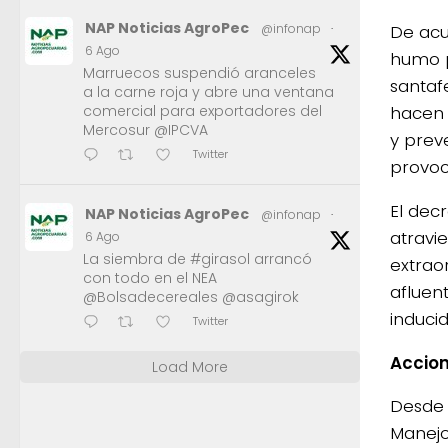
NAP Noticias AgroPec
De acue
@infonap
·
6 Ago
humo p
Marruecos suspendió aranceles
santaf
a la carne roja y abre una ventana
hacen 
comercial para exportadores del
Mercosur @IPCVA
y prev
Twitter
provoc
El dec
NAP Noticias AgroPec
@infonap
·
atravie
6 Ago
La siembra de #girasol arrancó
extraor
con todo en el NEA
afluen
@Bolsadecereales @asagirok
inducid
Twitter
Accio
Load More
Desde 
Manejo