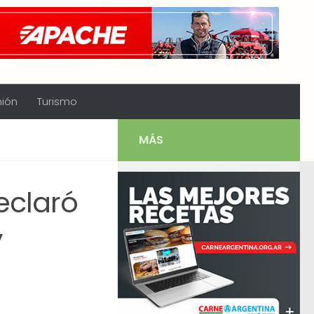
nión
Turismo
MÁS
eclaró
”