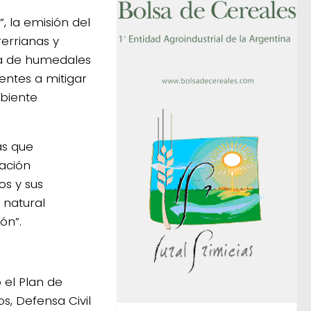
, la emisión del
errianas y
na de humedales
entes a mitigar
mbiente
as que
uación
os y sus
 natural
ón”.
 el Plan de
s, Defensa Civil