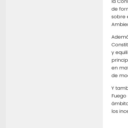
la Con
de form
sobre 
Ambien
Además
Consti
y equil
princip
en mat
de mod
Y tamb
Fuego 
ámbito
los inc