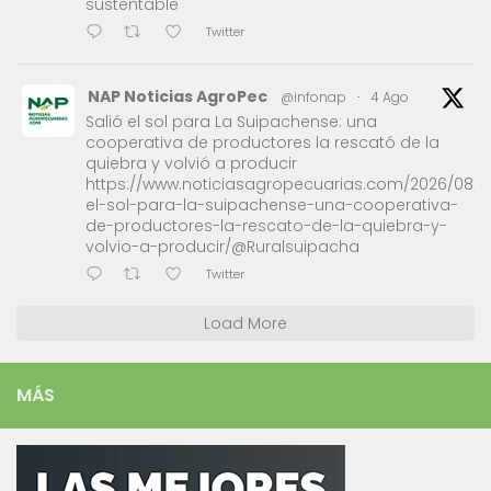
sustentable'
Twitter
NAP Noticias AgroPec
@infonap
·
4 Ago
Salió el sol para La Suipachense: una
cooperativa de productores la rescató de la
quiebra y volvió a producir
https://www.noticiasagropecuarias.com/2026/08/0
el-sol-para-la-suipachense-una-cooperativa-
de-productores-la-rescato-de-la-quiebra-y-
volvio-a-producir/@Ruralsuipacha
Twitter
Load More
MÁS