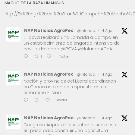
MACHO DE LA RAZA LIMANGUS
http://Es%20hija%20del%20Gran%20Campeón%20Macho%20
NAP Noticias AgroPec
@infonap
·
4 Ago
El Ipcva realizará una Jornada a Campo en
un establecimiento de engorde intensivo de
novillos Holando @IPCVA @HolandoACHA
Twitter
1
1
NAP Noticias AgroPec
@infonap
·
4 Ago
Nación y provincias del Litoral coordinaron
en Chaco un plan de respuesta ante el
fenómeno El Niño
Twitter
NAP Noticias AgroPec
@infonap
·
4 Ago
Congreso Aapresid: 'escuchar al suelo es el
1er paso para construir una agricultura