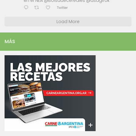
en el NEA @Bolsadecereales @asagirok
Twitter
Load More
MÁS