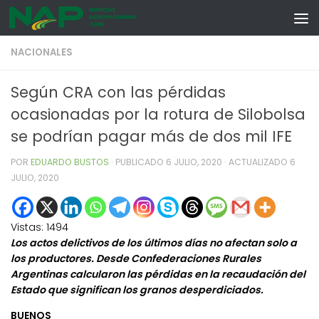
Skip to content
NACIONALES
Según CRA con las pérdidas
ocasionadas por la rotura de Silobolsa
se podrían pagar más de dos mil IFE
POR
EDUARDO BUSTOS
· PUBLICADO
6 JULIO, 2020
· ACTUALIZADO
6
JULIO, 2020
Vistas:
1494
Los actos delictivos de los últimos días no afectan solo a
los productores. Desde Confederaciones Rurales
Argentinas calcularon las pérdidas en la recaudación del
Estado que significan los granos desperdiciados.
BUENOS