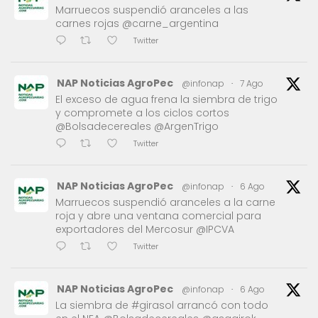
Marruecos suspendió aranceles a las
carnes rojas @carne_argentina
Twitter
NAP Noticias AgroPec
@infonap
·
7 Ago
El exceso de agua frena la siembra de trigo
y compromete a los ciclos cortos
@Bolsadecereales @ArgenTrigo
Twitter
NAP Noticias AgroPec
@infonap
·
6 Ago
Marruecos suspendió aranceles a la carne
roja y abre una ventana comercial para
exportadores del Mercosur @IPCVA
Twitter
NAP Noticias AgroPec
@infonap
·
6 Ago
La siembra de #girasol arrancó con todo