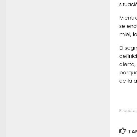
situac
Mientra
se enc
miel, 
El seg
defini
alerta
porque
de la 
Etiquetas
TAM