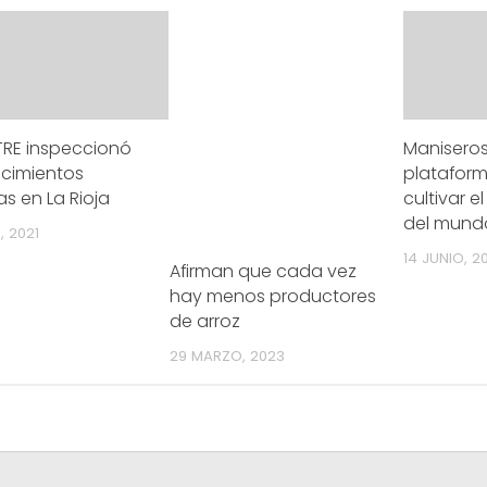
TRE inspeccionó
Manisero
ecimientos
plataform
as en La Rioja
cultivar e
del mund
, 2021
14 JUNIO, 2
Afirman que cada vez
hay menos productores
de arroz
29 MARZO, 2023