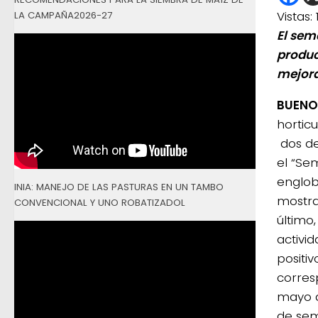
Vistas:
LA CAMPAÑA2026-27
El sem
produc
mejora
BUENOS
hortic
dos de
el “Se
englob
INIA: MANEJO DE LAS PASTURAS EN UN TAMBO
mostra
CONVENCIONAL Y UNO ROBATIZADOL
último
activid
positiv
corres
mayo d
de se