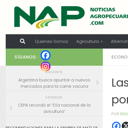
Skip to content
Quienes Somos
Agricultura
Alternat
SÍGANOS:
ECONO
SIGUIENTE
La
Argentina busca apuntar a nuevos
mercados para la carne vacuna
po
ANTERIOR
CEPA recordó el “Día nacional de la
avicultura”
POR
EDU
RECOMENDACIONES PARA LA SIEMBRA DE MAÍZ DE