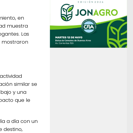
iento, en
dad muestra
ogantes. Las
n mostraron
actividad
ción similar se
 bajo y una
pacto que le
ía a día con un
e destino,