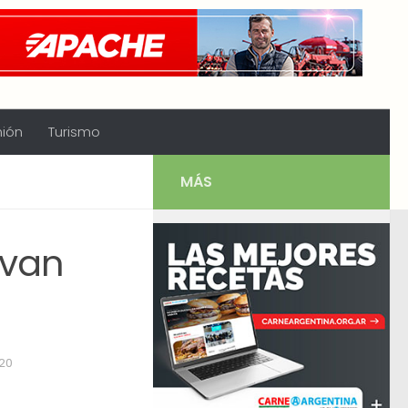
nión
Turismo
MÁS
 van
020