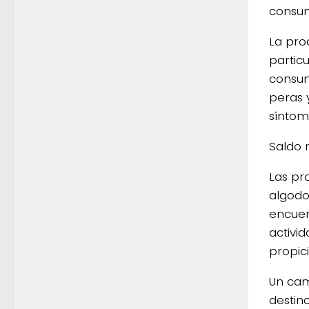
consu
La pro
partic
consum
peras 
síntom
Saldo 
Las pr
algodo
encuen
activi
propic
Un cam
destin