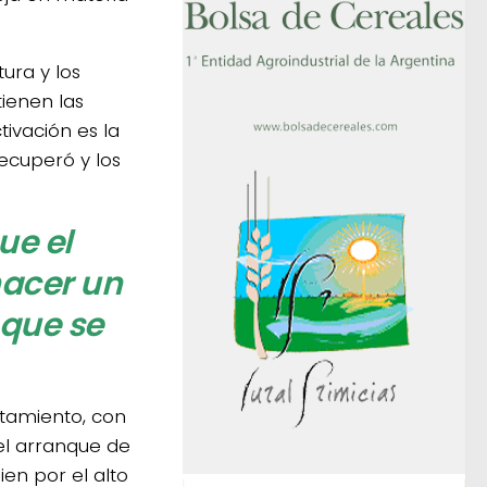
ura y los
ienen las
tivación es la
recuperó y los
ue el
hacer un
 que se
rtamiento, con
el arranque de
en por el alto