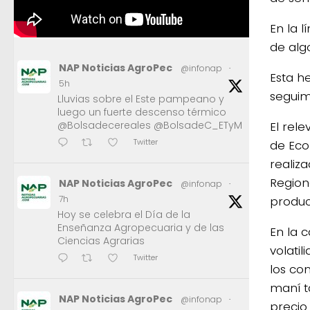
En la l
de alg
NAP Noticias AgroPec
@infonap
·
Esta h
5h
seguim
Lluvias sobre el Este pampeano y
luego un fuerte descenso térmico
El rel
@Bolsadecereales @BolsadeC_ETyM
Twitter
de Eco
realiz
Region
NAP Noticias AgroPec
@infonap
·
produc
7h
Hoy se celebra el Día de la
Enseñanza Agropecuaria y de las
En la c
Ciencias Agrarias
volati
Twitter
los co
maní t
NAP Noticias AgroPec
@infonap
·
precio