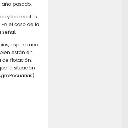
l año pasado.
nos y los mostos
 En el caso de la
 señal.
cios, espera una
 bien están en
de flotación,
e la situación
AgroPecuarias).