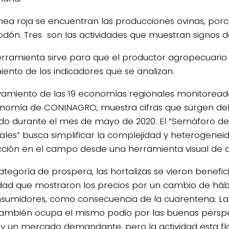
ínea roja se encuentran las producciones ovinas, porci
odón. Tres son las actividades que muestran signos de 
erramienta sirve para que el productor agropecuari
iento de los indicadores que se analizan.
evamiento de las 19 economías regionales monitoread
nomía de CONINAGRO, muestra cifras que surgen del 
ado durante el mes de mayo de 2020. El “Semáforo d
ales” busca simplificar la complejidad y heterogenei
ción en el campo desde una herramienta visual de an
ategoría de prospera, las hortalizas se vieron benefic
lidad que mostraron los precios por un cambio de háb
nsumidores, como consecuencia de la cuarentena. L
ambién ocupa el mismo podio por las buenas perspe
 y un mercado demandante, pero la actividad esta fl