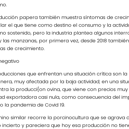
mo.
ducción papera también muestra síntomas de crecim
ular el que tiene como destino el consumo y la activi
o sostenido, pero la industria plantea algunos interr
y las manzanas, por primera vez, desde 2018 tambié
as de crecimiento.
negativo
oducciones que enfrentan una situación crítica son la 
nera, muy afectada por la baja actividad; en una situa
tra la producci{on ovina, que viene con precios muy
dad exportadora casi nula, como consecuencia del im
io la pandemia de Covid 19.
ino similar recorre la porcinocultura que se agrava d
o incierto y pareciera que hoy esa producción no tien