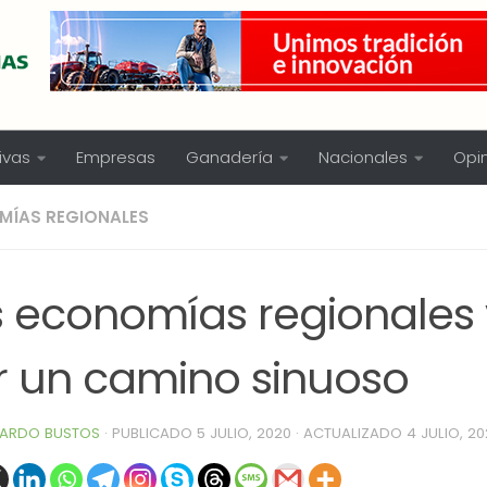
ivas
Empresas
Ganadería
Nacionales
Opi
MÍAS REGIONALES
s economías regionales
r un camino sinuoso
ARDO BUSTOS
· PUBLICADO
5 JULIO, 2020
· ACTUALIZADO
4 JULIO, 2