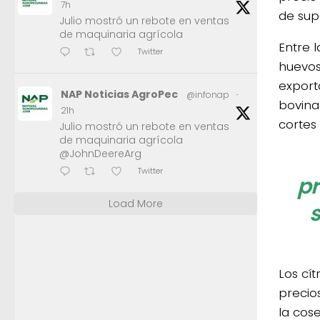
7h
de sup
Julio mostró un rebote en ventas
de maquinaria agrícola
Entre l
Twitter
huevos
export
NAP Noticias AgroPec
@infonap
·
bovina
21h
cortes
Julio mostró un rebote en ventas
de maquinaria agrícola
@JohnDeereArg
Twitter
pr
Load More
Los cí
precio
la cos