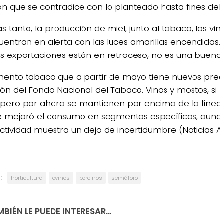
ión que se contradice con lo planteado hasta fines de
s tanto, la producción de miel, junto al tabaco, los vi
uentran en alerta con las luces amarillas encendidas.
las exportaciones están en retroceso, no es una buena
mento tabaco que a partir de mayo tiene nuevos pre
ción del Fondo Nacional del Tabaco. Vinos y mostos, si
, pero por ahora se mantienen por encima de la línea 
 mejoró el consumo en segmentos específicos, aunqu
actividad muestra un dejo de incertidumbre (Noticias 
:
hortícultura
ovinos
porcinos
semáforo
BIÉN LE PUEDE INTERESAR...