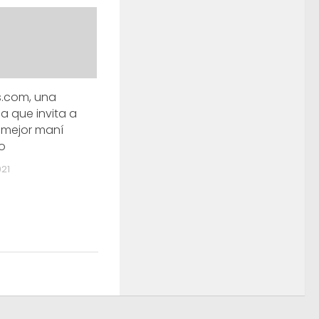
s.com, una
a que invita a
l mejor maní
o
021