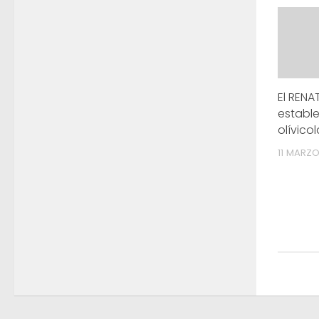
El RENA
establ
olívicol
11 MARZO