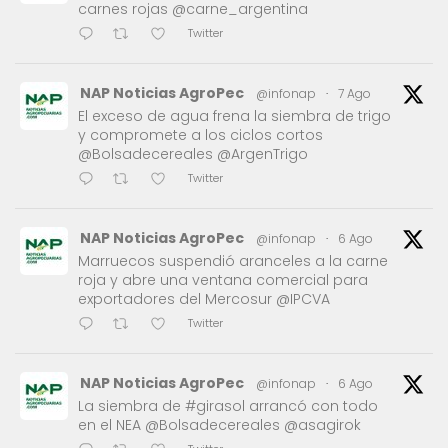
carnes rojas @carne_argentina
Twitter
NAP Noticias AgroPec
@infonap
·
7 Ago
El exceso de agua frena la siembra de trigo
y compromete a los ciclos cortos
@Bolsadecereales @ArgenTrigo
Twitter
NAP Noticias AgroPec
@infonap
·
6 Ago
Marruecos suspendió aranceles a la carne
roja y abre una ventana comercial para
exportadores del Mercosur @IPCVA
Twitter
NAP Noticias AgroPec
@infonap
·
6 Ago
La siembra de #girasol arrancó con todo
en el NEA @Bolsadecereales @asagirok