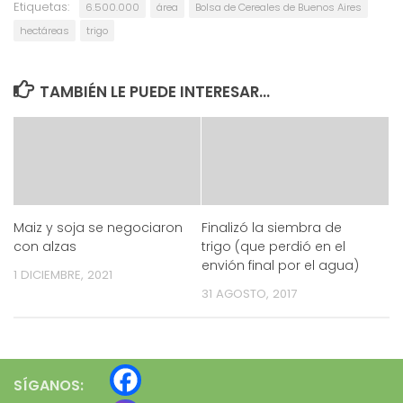
Etiquetas:
6.500.000
área
Bolsa de Cereales de Buenos Aires
hectáreas
trigo
TAMBIÉN LE PUEDE INTERESAR...
Maiz y soja se negociaron
Finalizó la siembra de
con alzas
trigo (que perdió en el
envión final por el agua)
1 DICIEMBRE, 2021
31 AGOSTO, 2017
SÍGANOS: