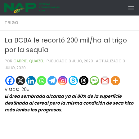
Skip to content
TRIGO
La BCBA le recortó 200 mil/ha al trigo
por la sequía
POR
GABRIEL QUAIZEL
· PUBLICADO
3 JULIO, 2020
· ACTUALIZADO
3
JULIO, 2020
Vistas:
1205
El área sembrada alcanza ya al 80% de la superficie
destinada al cereal pero la misma condición de seca hizo
más lentos los progresos.