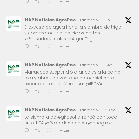
Twitter
NAP Noticias AgroPec
@infonap
·
8h
El exceso de agua frena la siembra de trigo
y compromete a los ciclos cortos
@Bolsadecereales @ArgenTrigo
Twitter
NAP Noticias AgroPec
@infonap
·
24h
Marruecos suspendió aranceles a la carne
roja y abre una ventana comercial para
exportadores del Mercosur @IPCVA
Twitter
NAP Noticias AgroPec
@infonap
·
6 Ago
La siembra de #girasol arrancó con todo
en el NEA @Bolsadecereales @asagirok
Twitter