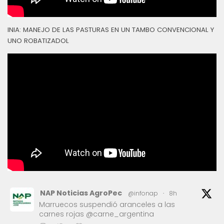
INIA: MANEJO DE LAS PASTURAS EN UN TAMBO CONVENCIONAL Y
UNO ROBATIZADOL
NAP Noticias AgroPec
@infonap
·
8h
Marruecos suspendió aranceles a las
carnes rojas @carne_argentina