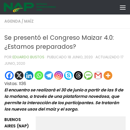
Skip to content
AGENDA
/
MAÍZ
Se presentó el Congreso Maizar 4.0:
¿Estamos preparados?
POR
EDUARDO BUSTOS
· PUBLICADO
18 JUNIO, 2020
· ACTUALIZADO
17
JUNIO, 2020
Vistas:
1136
El encuentro se realizará el 30 de junio a partir de las 9 de
la mañana, a través de una plataforma novedosa, que
permite la interacción de los participantes. Se tratarán
los nuevos usos del maíz y el sorgo.
BUENOS
AIRES (NAP)