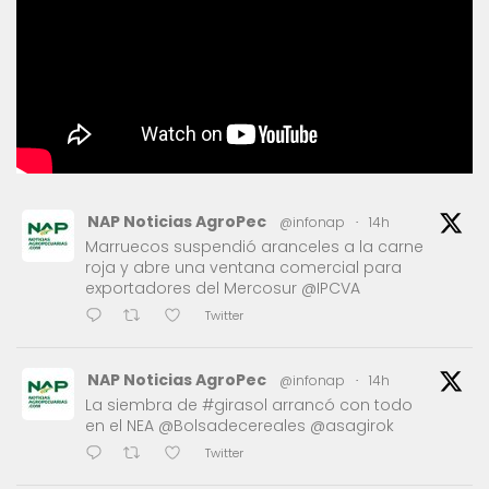
NAP Noticias AgroPec
@infonap
·
14h
Marruecos suspendió aranceles a la carne
roja y abre una ventana comercial para
exportadores del Mercosur @IPCVA
Twitter
NAP Noticias AgroPec
@infonap
·
14h
La siembra de #girasol arrancó con todo
en el NEA @Bolsadecereales @asagirok
Twitter