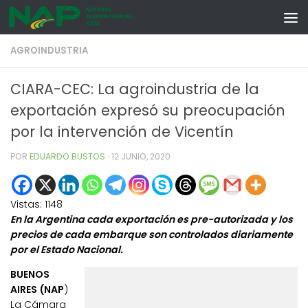
Skip to content
AGROINDUSTRIA
CIARA-CEC: La agroindustria de la
exportación expresó su preocupación
por la intervención de Vicentín
POR
EDUARDO BUSTOS
·
12 JUNIO, 2020
Vistas:
1148
En la Argentina cada exportación es pre-autorizada y los
precios de cada embarque son controlados diariamente
por el Estado Nacional.
BUENOS
AIRES (NAP
)
La Cámara