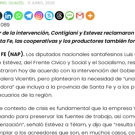
RIEL QUAIZEL
·
11 JUNIO, 2020
1089
r de la intervención, Contigiani y Estevez reclamaron
ta Fe, las cooperativas y los productores también fo
FE (NAP).
Los diputados nacionales santafesinos Luis 
 Estévez, del Frente Civico y Social y el Socialismo, 
traron hoy de acuerdo con la intervención del Gobie
ealera Vicentin, pero plantearon la necesidad de “un
dora” que incluya a la provincia de Santa Fe y a los 
cuarios de la región.
te contexto de crisis es fundamental que la empresa V
nando para preservar las fuentes de trabajo, así como
erización”, señaló Estévez a Télam, y dijo que “resulta
plar a los acreedores que son, en muchos casos, co