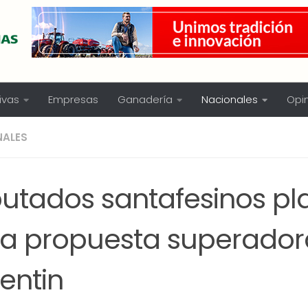
ivas
Empresas
Ganadería
Nacionales
Opi
NALES
putados santafesinos pl
na propuesta superador
entin