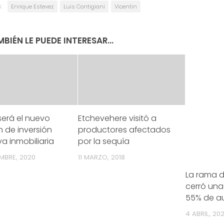
:
Enrique Estevez
Luis Contigiani
Vicentin
BIÉN LE PUEDE INTERESAR...
erá el nuevo
Etchevehere visitó a
 de inversión
productores afectados
va inmobiliaria
por la sequía
EMBRE, 2020
11 MARZO, 2018
La rama d
cerró una
55% de a
4 ABRIL, 20