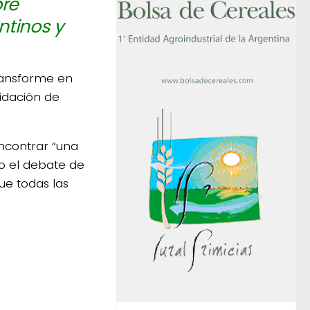
pre
ntinos y
ransforme en
pidación de
encontrar “una
o el debate de
ue todas las