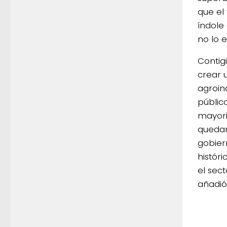
que el
índole
no lo e
Contig
crear 
agroin
públic
mayori
quedar
gobier
históri
el sec
añadió