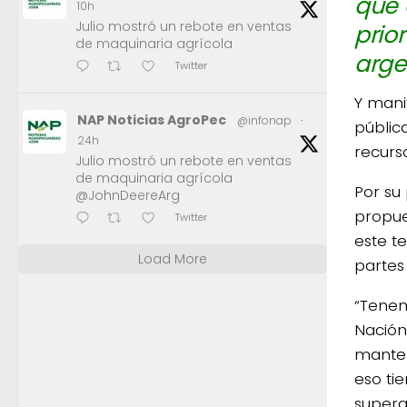
que 
10h
Julio mostró un rebote en ventas
prio
de maquinaria agrícola
arge
Twitter
Y mani
NAP Noticias AgroPec
@infonap
·
pública
24h
recurso
Julio mostró un rebote en ventas
de maquinaria agrícola
Por su
@JohnDeereArg
propue
Twitter
este t
Load More
partes
“Tenem
Nación
manten
eso ti
supera