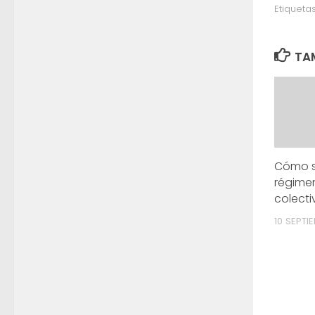
Etiquetas
TAM
Cómo s
régimen
colecti
10 SEPTI