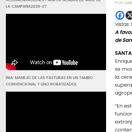
POR
GAB
LA CAMPAÑA2026-27
Vistas:
A favo
de San
SANTA 
Enrique
se mos
la cer
INIA: MANEJO DE LAS PASTURAS EN UN TAMBO
CONVENCIONAL Y UNO ROBATIZADOL
supera
agrope
“En es
funcio
extranj
contem