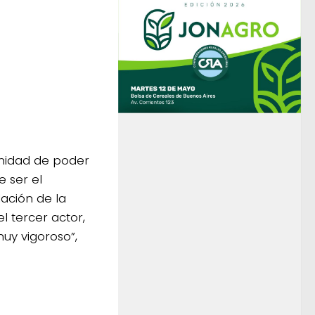
tmidad de poder
e ser el
ación de la
el tercer actor,
muy vigoroso”,