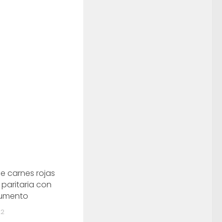
e carnes rojas
 paritaria con
umento
22