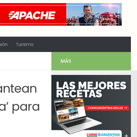
nión
Turismo
MÁS
antean
a’ para