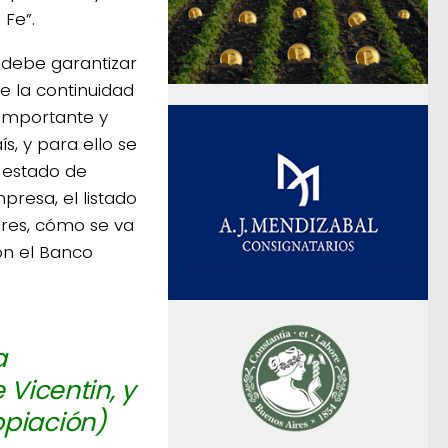
Fe”.
 debe garantizar
e la continuidad
importante y
s, y para ello se
 estado de
presa, el listado
res, cómo se va
on el Banco
a
 Vicentin, y
opiación)