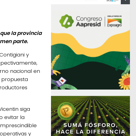
 que la provincia
rmen parte.
Contigiani y
respectivamente,
rno nacional en
a propuesta
productores
icentin siga
 evitar la
 imprescindible
operativas y