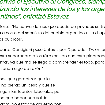
envíe el Ejecutivo al Congreso, siem
rizando los intereses de los y las arge
ntinas”, enfatizó Estevez.
festó: “No convalidamos que deuda de privados se t
 a costo del sacrificio del pueblo argentino ni la dila
s públicos”.
 parte, Contigiani puso énfasis, por Diputados TV, en 
sta superadora a los términos en que está plantead
ema”, ya que “no se llega a comprender el todo, porq
 tienen algo de razón”.
os que garantizar que la
 no pierda un peso y que se
gan las fuentes laborales; por
ene que haber una salida
dora. No estoy de acuerdo con