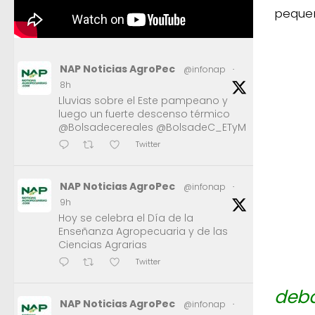
pequeñ
NAP Noticias AgroPec
@infonap
·
8h
Lluvias sobre el Este pampeano y
luego un fuerte descenso térmico
@Bolsadecereales @BolsadeC_ETyM
Twitter
NAP Noticias AgroPec
@infonap
·
9h
Hoy se celebra el Día de la
Enseñanza Agropecuaria y de las
Ciencias Agrarias
Twitter
deba
NAP Noticias AgroPec
@infonap
·