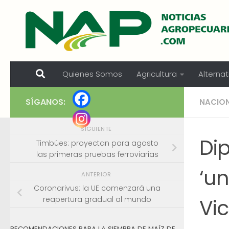
Skip to content
Quienes Somos
Agricultura
Alternat
SÍGANOS:
NACIO
SIGUIENTE
Di
Timbúes: proyectan para agosto
las primeras pruebas ferroviarias
‘u
ANTERIOR
Coronarivus: la UE comenzará una
Vic
reapertura gradual al mundo
RECOMENDACIONES PARA LA SIEMBRA DE MAÍZ DE