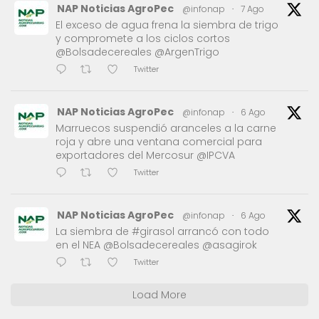
NAP Noticias AgroPec
@infonap
·
7 Ago
El exceso de agua frena la siembra de trigo
y compromete a los ciclos cortos
@Bolsadecereales @ArgenTrigo
Twitter
NAP Noticias AgroPec
@infonap
·
6 Ago
Marruecos suspendió aranceles a la carne
roja y abre una ventana comercial para
exportadores del Mercosur @IPCVA
Twitter
NAP Noticias AgroPec
@infonap
·
6 Ago
La siembra de #girasol arrancó con todo
en el NEA @Bolsadecereales @asagirok
Twitter
Load More