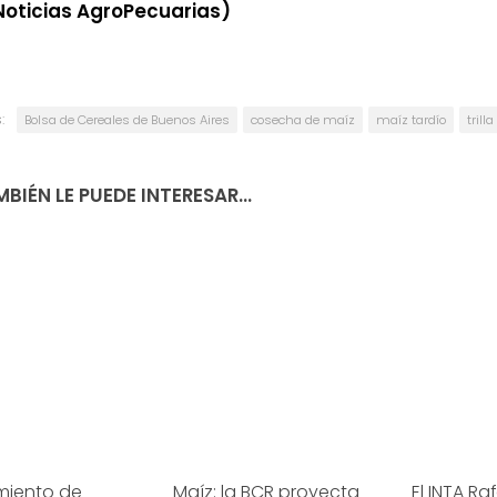
Noticias AgroPecuarias)
:
Bolsa de Cereales de Buenos Aires
cosecha de maíz
maíz tardío
trill
BIÉN LE PUEDE INTERESAR...
miento de
Maíz: la BCR proyecta
El INTA Ra