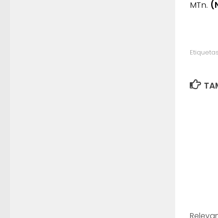
MTn.
(
Etiquetas
TAM
Releva