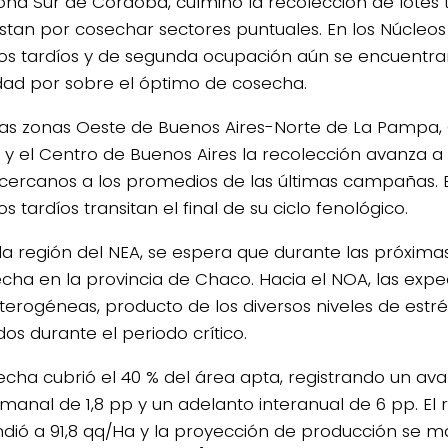
zona Sur de Córdoba, culminó la recolección de lote
estan por cosechar sectores puntuales. En los Núcleos 
os tardíos y de segunda ocupación aún se encuentra
d por sobre el óptimo de cosecha.
las zonas Oeste de Buenos Aires-Norte de La Pampa,
 y el Centro de Buenos Aires la recolección avanza 
 cercanos a los promedios de las últimas campañas. E
s tardíos transitan el final de su ciclo fenológico.
la región del NEA, se espera que durante las próxima
echa en la provincia de Chaco. Hacia el NOA, las expe
terogéneas, producto de los diversos niveles de estré
os durante el periodo crítico.
echa cubrió el 40 % del área apta, registrando un av
emanal de 1,8 pp y un adelanto interanual de 6 pp. El
dió a 91,8 qq/Ha y la proyección de producción se m