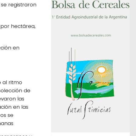
se registraron
s por hectárea,
cción en
 al ritmo
colección de
evaron las
ción en las
ros se
manas