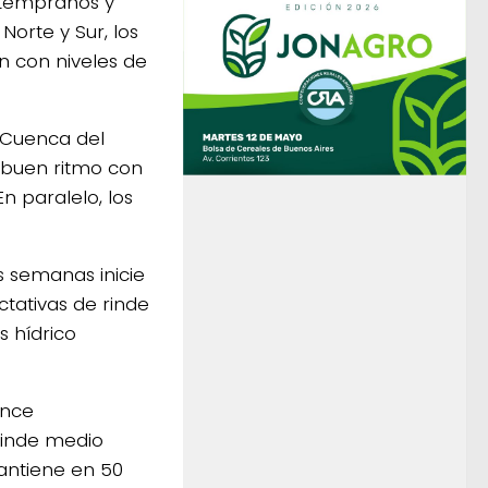
s tempranos y
Norte y Sur, los
n con niveles de
 Cuenca del
a buen ritmo con
n paralelo, los
s semanas inicie
ctativas de rinde
s hídrico
ance
 rinde medio
antiene en 50