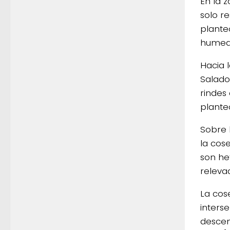
En la 
solo r
plante
humeda
Hacia 
Salado
rindes
planteo
Sobre 
la cos
son he
relevad
La cos
inters
descen