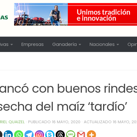
ivas
Empresas
Ganadería
Nacionales
Opi
rancó con buenos rindes
echa del maíz ‘tardío’
RIEL QUAIZEL
· PUBLICADO
16 MAYO, 2020
· ACTUALIZADO
16 MAYO, 20