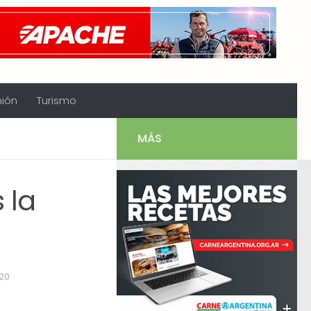
nión
Turismo
MÁS
 la
20