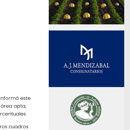
informó este
 área apta,
rcentuales.
eros cuadros