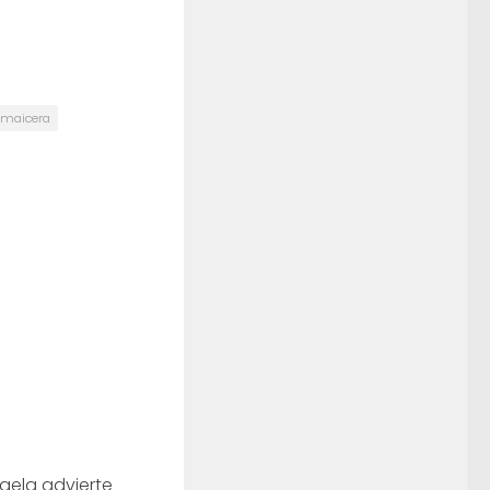
a maicera
faela advierte