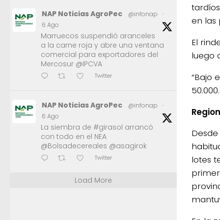
tardío
NAP Noticias AgroPec
@infonap
·
en las
6 Ago
Marruecos suspendió aranceles
El rin
a la carne roja y abre una ventana
luego 
comercial para exportadores del
Mercosur @IPCVA
“Bajo 
Twitter
50.000.
NAP Noticias AgroPec
@infonap
·
Regio
6 Ago
La siembra de #girasol arrancó
Desde 
con todo en el NEA
habitu
@Bolsadecereales @asagirok
Twitter
lotes 
primer
Load More
provin
mantuv