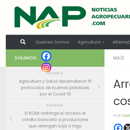
Skip to content
Quienes Somos
Agricultura
Alternat
SÍGANOS:
MAÍZ
SIGUIENTE
Ar
Agricultura y Salud desarrollaron 15
protocolos de buenas prácticas
por el Covid-19
cos
ANTERIOR
El BCRA restringe el acceso al
POR
GAB
crédito bancario a productores
que retengan soja o trigo