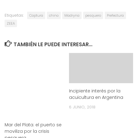
Etiquetas:
Captura
chino
Madryna
pesquero
Prefectura
ZEEA
TAMBIÉN LE PUEDE INTERESAR...
Incipiente interés por la
acuicultura en Argentina
6 JUNIO, 2018
Mar del Plata: el puerto se
moviliza por la crisis
pesquera