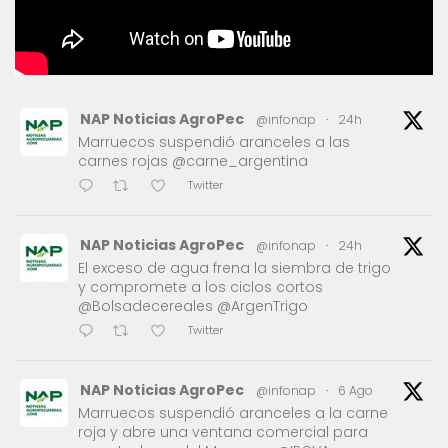
NAP Noticias AgroPec
@infonap
·
24h
Marruecos suspendió aranceles a las
carnes rojas @carne_argentina
Twitter
NAP Noticias AgroPec
@infonap
·
24h
El exceso de agua frena la siembra de trigo
y compromete a los ciclos cortos
@Bolsadecereales @ArgenTrigo
Twitter
NAP Noticias AgroPec
@infonap
·
6 Ago
Marruecos suspendió aranceles a la carne
roja y abre una ventana comercial para