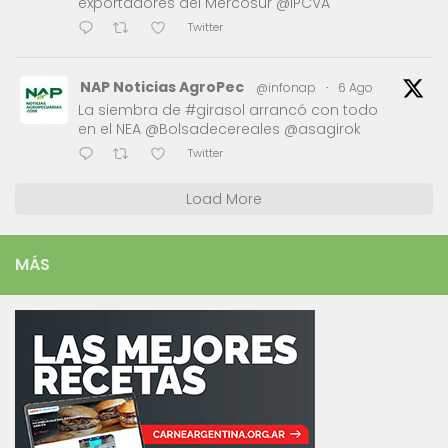
exportadores del Mercosur @IPCVA
Twitter
NAP Noticias AgroPec
@infonap
·
6 Ago
La siembra de #girasol arrancó con todo
en el NEA @Bolsadecereales @asagirok
Twitter
Load More
MÁS