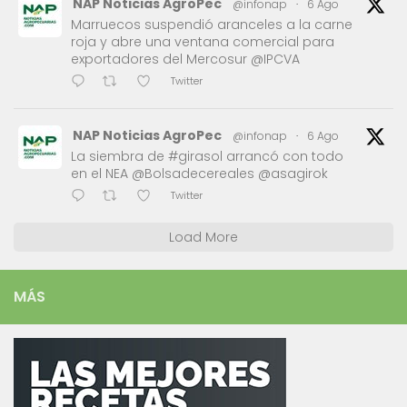
NAP Noticias AgroPec
@infonap
·
6 Ago
Marruecos suspendió aranceles a la carne
roja y abre una ventana comercial para
exportadores del Mercosur @IPCVA
Twitter
NAP Noticias AgroPec
@infonap
·
6 Ago
La siembra de #girasol arrancó con todo
en el NEA @Bolsadecereales @asagirok
Twitter
Load More
MÁS