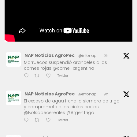
NAP Noticias AgroPec
@infonap
·
9h
Marruecos suspendió aranceles a las
carnes rojas @carne_argentina
Twitter
NAP Noticias AgroPec
@infonap
·
9h
El exceso de agua frena la siembra de trigo
y compromete a los ciclos cortos
@Bolsadecereales @ArgenTrigo
Twitter