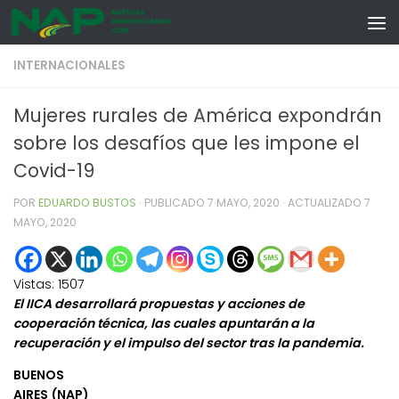
Skip to content
INTERNACIONALES
Mujeres rurales de América expondrán
sobre los desafíos que les impone el
Covid-19
POR
EDUARDO BUSTOS
· PUBLICADO
7 MAYO, 2020
· ACTUALIZADO
7
MAYO, 2020
Vistas:
1507
El IICA desarrollará propuestas y acciones de
cooperación técnica, las cuales apuntarán a la
recuperación y el impulso del sector tras la pandemia.
BUENOS
AIRES (NAP)