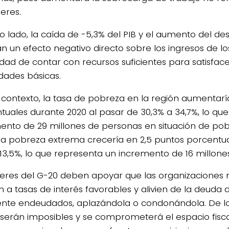
eres.
ro lado, la caída de -5,3% del PIB y el aumento del d
an un efecto negativo directo sobre los ingresos de lo
idad de contar con recursos suficientes para satisface
dades básicas.
 contexto, la tasa de pobreza en la región aumentarí
tuales durante 2020 al pasar de 30,3% a 34,7%, lo que 
ento de 29 millones de personas en situación de pob
 la pobreza extrema crecería en 2,5 puntos porcent
a 13,5%, lo que representa un incremento de 16 millon
íderes del G-20 deben apoyar que las organizaciones m
n a tasas de interés favorables y alivien de la deuda 
nte endeudados, aplazándola o condonándola. De lo 
serán imposibles y se comprometerá el espacio fisca