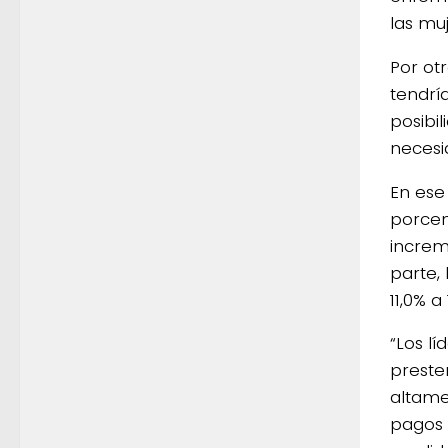
las muj
Por ot
tendrí
posibil
necesi
En ese
porcen
increm
parte,
11,0% 
“Los l
preste
altame
pagos 