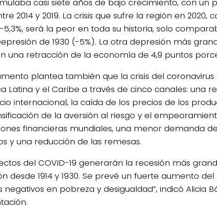
mulaba casi siete años de bajo crecimiento, con un
tre 2014 y 2019. La crisis que sufre la región en 2020,
-5,3%, será la peor en toda su historia, solo comparab
epresión de 1930 (-5%). La otra depresión más gran
con una retracción de la economía de 4,9 puntos porc
umento plantea también que la crisis del coronavirus 
a Latina y el Caribe a través de cinco canales: una r
io internacional, la caída de los precios de los produ
ensificación de la aversión al riesgo y el empeoramient
iones financieras mundiales, una menor demanda de 
icos y una reducción de las remesas.
4/salio-
fectos del COVID-19 generarán la recesión más grand
ión desde 1914 y 1930. Se prevé un fuerte aumento d
s negativos en pobreza y desigualdad”, indicó Alicia 
tación.