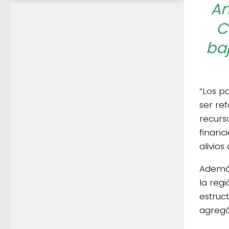
An
C
ba
“Los p
ser re
recurs
financ
alivio
Además
la regi
estruc
agregó