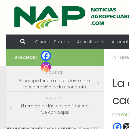
Skip to content
Quienes Somos
Agricultura
Alternat
SÍGANOS:
INTERN
SIGUIENTE
La
El campo tendrá un rol clave en la
recuperación de la economía
ca
ANTERIOR
El remate de lácteos de Fonterra
fue con bajas
POR
EDU
RECOMENDACIONES PARA LA SIEMBRA DE MAÍZ DE