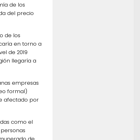
mía de los
da del precio
o de los
caría en torno a
vel de 2019
ión llegaría a
ianas empresas
eo formal)
e afectado por
idas como el
e personas
emunerado de