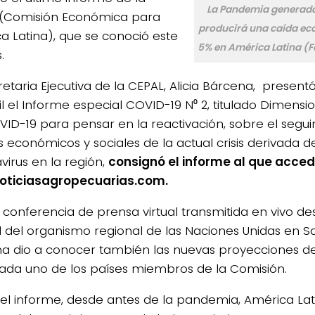
La Pandemia generada 
(Comisión Económica para
producirá una caída ec
a Latina), que se conoció este
5% en América Latina (F
.
retaria Ejecutiva de la CEPAL, Alicia Bárcena, present
il el Informe especial COVID-19 N⁰ 2, titulado Dimensi
VID-19 para pensar en la reactivación, sobre el segui
s económicos y sociales de la actual crisis derivada d
virus en la región,
consignó el informe al que acced
oticiasagropecuarias.com.
 conferencia de prensa virtual transmitida en vivo de
l del organismo regional de las Naciones Unidas en Sa
a dio a conocer también las nuevas proyecciones d
ada uno de los países miembros de la Comisión.
el informe, desde antes de la pandemia, América Lati