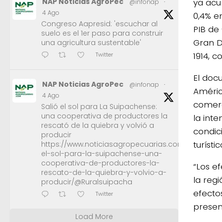
ya acu
NAP Noticias AgroPec
@infonap
·
4 Ago
0,4% en
Congreso Aapresid: 'escuchar al
PIB de 
suelo es el 1er paso para construir
Gran D
una agricultura sustentable'
1914, 
Twitter
El doc
NAP Noticias AgroPec
@infonap
·
Améric
4 Ago
comerc
Salió el sol para La Suipachense:
una cooperativa de productores la
la int
rescató de la quiebra y volvió a
condic
producir
turíst
https://www.noticiasagropecuarias.com/2026/08/0
el-sol-para-la-suipachense-una-
cooperativa-de-productores-la-
“Los e
rescato-de-la-quiebra-y-volvio-a-
la reg
producir/@Ruralsuipacha
efecto
Twitter
presen
Load More