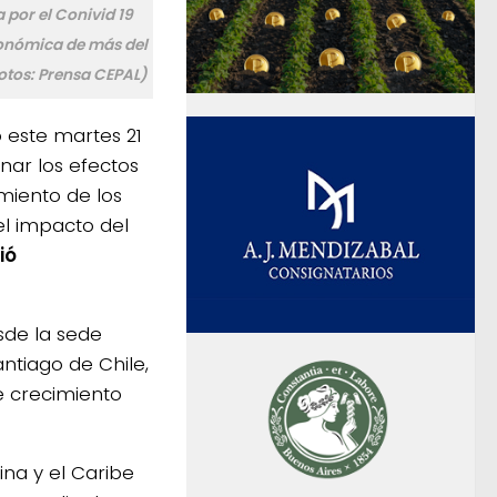
por el Conivid 19
onómica de más del
otos: Prensa CEPAL)
ó este martes 21
onar los efectos
miento de los
el impacto del
ió
sde la sede
ntiago de Chile,
e crecimiento
na y el Caribe