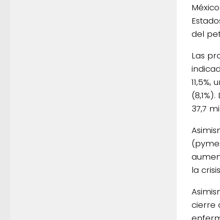
México
Estado
del pet
Las pr
indica
11,5%,
(8,1%)
37,7 mi
Asimis
(pymes
aument
la crisis
Asimis
cierre
enferm