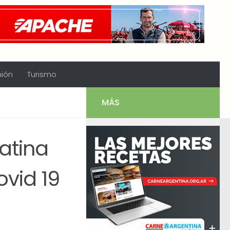
nión
Turismo
MÁS
atina
vid 19