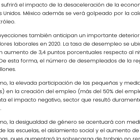
 sufrirá el impacto de la desaceleración de la econo
s Unidos. México además se verá golpeado por la caí
róleo.
oyecciones también anticipan un importante deterior
dores laborales en 2020. La tasa de desempleo se ubi
 un aumento de 3,4 puntos porcentuales respecto al ni
. De esta forma, el número de desempleados de la reg
llones.
mo, la elevada participación de las pequeñas y med
) en la creación del empleo (más del 50% del empl
a el impacto negativo, sector que resultó durament
.
mo, la desigualdad de género se acentuará con med
 de las escuelas, el aislamiento social y el aumento d
as, pues aumentará la sobrecarga de trabajo no r