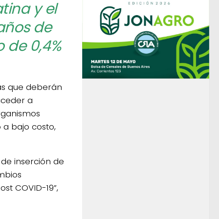
ina y el
años de
o de 0,4%
las que deberán
cceder a
organismos
 a bajo costo,
de inserción de
ambios
post COVID-19”,