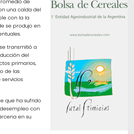
 promedio de
 con una caída del
le con la la
de se produjo en
entuales.
se transmitió a
educción del
ctos primarios,
o de las
servicios
e que ha sufrido
el desempleo con
Bárcena en su