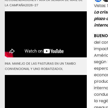
Vistas:
LA CAMPAÑA2026-27
La cri
plazo 
intern
BUENOS
del co
impact
Améric
según 
INIA: MANEJO DE LAS PASTURAS EN UN TAMBO
espera
CONVENCIONAL Y UNO ROBATIZADOL
econom
produc
intern
conduc
la regi
asegur