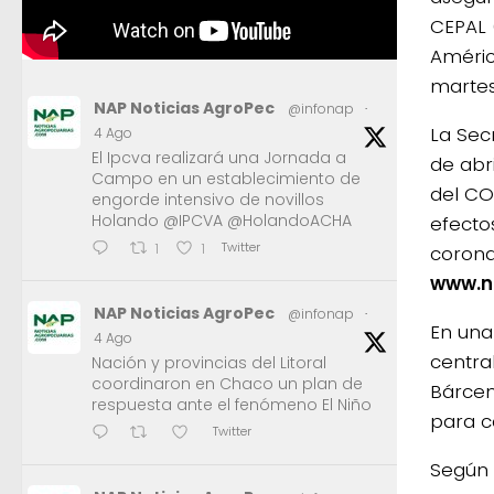
CEPAL 
Améric
martes
NAP Noticias AgroPec
@infonap
·
La Sec
4 Ago
El Ipcva realizará una Jornada a
de abr
Campo en un establecimiento de
del CO
engorde intensivo de novillos
Holando @IPCVA @HolandoACHA
efecto
Twitter
1
1
corona
www.n
NAP Noticias AgroPec
@infonap
·
En una
4 Ago
centra
Nación y provincias del Litoral
coordinaron en Chaco un plan de
Bárcen
respuesta ante el fenómeno El Niño
para c
Twitter
Según 