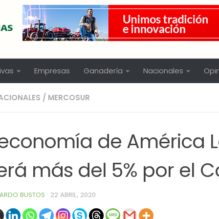
ivas
Empresas
Ganadería
Nacionales
Opi
ACIONALES
/
MERCOSUR
 economía de América L
erá más del 5% por el Co
ARDO BUSTOS
·
22 ABRIL, 2020