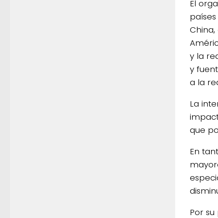
El org
países
China,
Améric
y la re
y fuen
a la re
La int
impact
que po
En tant
mayore
especi
dismin
Por su