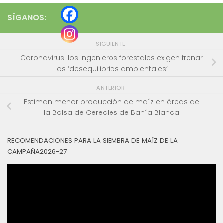
SÍGANOS:
SIGUIENTE
Coronavirus: los ingenieros forestales exigen frenar
los ‘desequilibrios ambientales’
ANTERIOR
Estiman menor producción de maíz en áreas de
la Bolsa de Cereales de Bahía Blanca
RECOMENDACIONES PARA LA SIEMBRA DE MAÍZ DE LA
CAMPAÑA2026-27