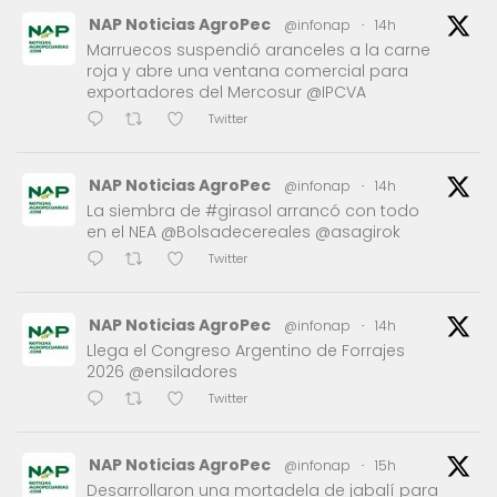
NAP Noticias AgroPec
@infonap
·
14h
Marruecos suspendió aranceles a la carne
roja y abre una ventana comercial para
exportadores del Mercosur @IPCVA
Twitter
NAP Noticias AgroPec
@infonap
·
14h
La siembra de #girasol arrancó con todo
en el NEA @Bolsadecereales @asagirok
Twitter
NAP Noticias AgroPec
@infonap
·
14h
Llega el Congreso Argentino de Forrajes
2026 @ensiladores
Twitter
NAP Noticias AgroPec
@infonap
·
15h
Desarrollaron una mortadela de jabalí para