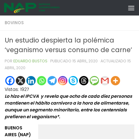
Skip to content
BOVINOS
Un estudio despierta la polémica
‘veganismo versus consumo de carne’
POR
EDUARDO BUSTOS
· PUBLICADO
15 ABRIL, 2020
· ACTUALIZADO
15
ABRIL, 2020
Vistas:
1927
Lo hizo el IPCVA y revela que ocho de cada diez personas
mantienen el hábito carnívoro a la hora de alimentarse,
aunque un segmento minoritario, entre los centennials
prefieren el veganismo*.
BUENOS
AIRES (NAP)