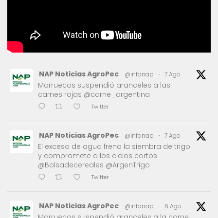
NAP Noticias AgroPec
@infonap
·
7 Ago
Marruecos suspendió aranceles a las
carnes rojas @carne_argentina
Twitter
NAP Noticias AgroPec
@infonap
·
7 Ago
El exceso de agua frena la siembra de trigo
y compromete a los ciclos cortos
@Bolsadecereales @ArgenTrigo
Twitter
NAP Noticias AgroPec
@infonap
·
6 Ago
Marruecos suspendió aranceles a la carne