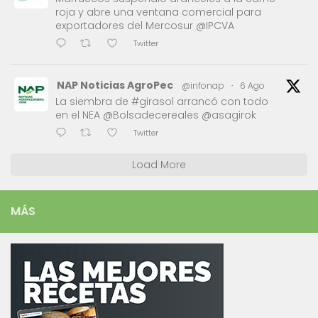
roja y abre una ventana comercial para
exportadores del Mercosur @IPCVA
Twitter
NAP Noticias AgroPec
@infonap
·
6 Ago
La siembra de #girasol arrancó con todo
en el NEA @Bolsadecereales @asagirok
Twitter
Load More
MÁS