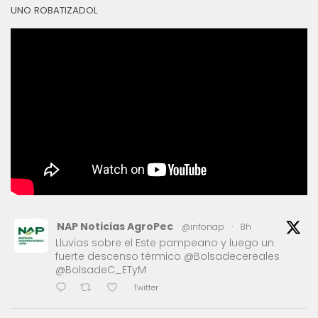
UNO ROBATIZADOL
NAP Noticias AgroPec
@infonap
·
8h
Lluvias sobre el Este pampeano y luego un
fuerte descenso térmico @Bolsadecereales
@BolsadeC_ETyM
Twitter